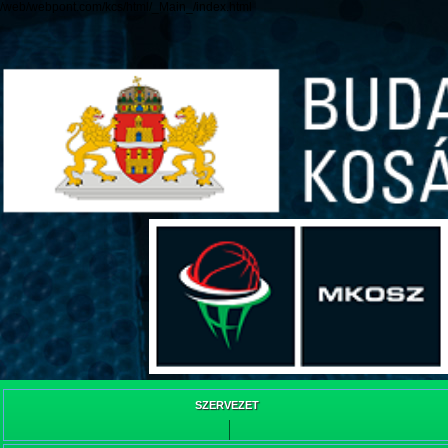
/web/webpont.com/kcs/html/_Main_/index.html
SZERVEZET