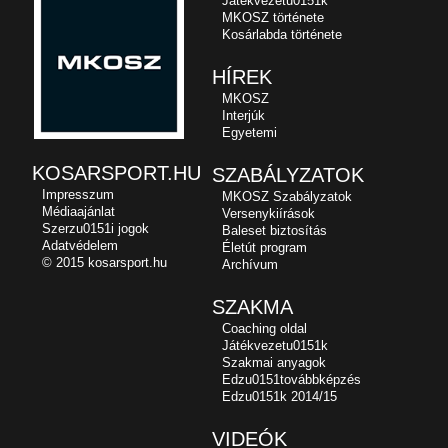
Játékvezetu0151k
MKOSZ története
Kosárlabda története
HÍREK
MKOSZ
Interjúk
Egyetemi
KOSARSPORT.HU
SZABÁLYZATOK
Impresszum
MKOSZ Szabályzatok
Médiaajánlat
Versenykiírások
Szerzu0151i jogok
Baleset biztosítás
Adatvédelem
Életút program
© 2015 kosarsport.hu
Archívum
SZAKMA
Coaching oldal
Játékvezetu0151k
Szakmai anyagok
Edzu0151továbbképzés
Edzu0151k 2014/15
VIDEÓK