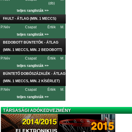
(db)
teljes ranglisták >>
FAULT - ÁTLAG (MIN. 1 MECCS)
P.
Név
Csapat
Érték
M.
teljes ranglisták >>
BEDOBOTT BÜNTETŐK - ÁTLAG
(MIN. 1 MECCS, MIN. 2 BEDOBOTT)
P.
Név
Csapat
Érték
M.
teljes ranglisták >>
BÜNTETŐ DOBÓSZÁZALÉK - ÁTLAG
(MIN. 1 MECCS, MIN. 2 KÍSÉRLET)
P.
Név
Csapat
Érték
M.
teljes ranglisták >>
TÁRSASÁGI ADÓKEDVEZMÉNY