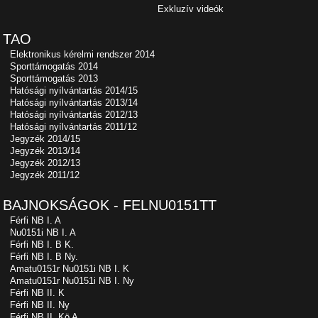
Exkluzív videók
TAO
Elektronikus kérelmi rendszer 2014
Sporttámogatás 2014
Sporttámogatás 2013
Hatósági nyílvántartás 2014/15
Hatósági nyílvántartás 2013/14
Hatósági nyílvántartás 2012/13
Hatósági nyílvántartás 2011/12
Jegyzék 2014/15
Jegyzék 2013/14
Jegyzék 2012/13
Jegyzék 2011/12
BAJNOKSÁGOK - FELNU0151TT
Férfi NB I. A
Nu0151i NB I. A
Férfi NB I. B K.
Férfi NB I. B Ny.
Amatu0151r Nu0151i NB I. K
Amatu0151r Nu0151i NB I. Ny
Férfi NB II. K
Férfi NB II. Ny
Férfi NB II. Kö A