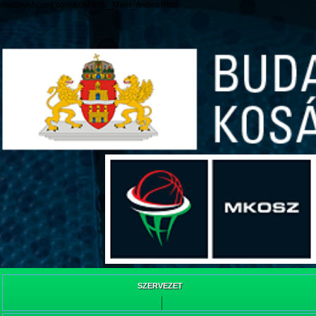
/web/webpont.com/kcs/html/_Main_/index.html
SZERVEZET