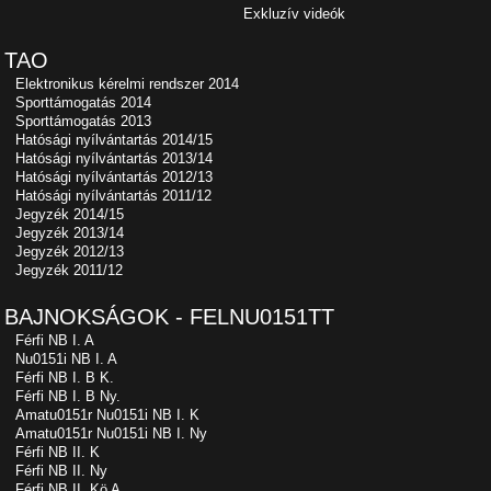
Exkluzív videók
TAO
Elektronikus kérelmi rendszer 2014
Sporttámogatás 2014
Sporttámogatás 2013
Hatósági nyílvántartás 2014/15
Hatósági nyílvántartás 2013/14
Hatósági nyílvántartás 2012/13
Hatósági nyílvántartás 2011/12
Jegyzék 2014/15
Jegyzék 2013/14
Jegyzék 2012/13
Jegyzék 2011/12
BAJNOKSÁGOK - FELNU0151TT
Férfi NB I. A
Nu0151i NB I. A
Férfi NB I. B K.
Férfi NB I. B Ny.
Amatu0151r Nu0151i NB I. K
Amatu0151r Nu0151i NB I. Ny
Férfi NB II. K
Férfi NB II. Ny
Férfi NB II. Kö A