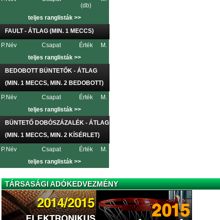
(db)
teljes ranglisták >>
FAULT - ÁTLAG (MIN. 1 MECCS)
P.
Név
Csapat
Érték
M.
teljes ranglisták >>
BEDOBOTT BÜNTETŐK - ÁTLAG
(MIN. 1 MECCS, MIN. 2 BEDOBOTT)
P.
Név
Csapat
Érték
M.
teljes ranglisták >>
BÜNTETŐ DOBÓSZÁZALÉK - ÁTLAG
(MIN. 1 MECCS, MIN. 2 KÍSÉRLET)
P.
Név
Csapat
Érték
M.
teljes ranglisták >>
TÁRSASÁGI ADÓKEDVEZMÉNY