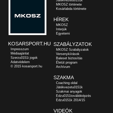
Játékvezetu0151k
MKOSZ története
Kosárlabda története
HÍREK
MKOSZ
Interjúk
Egyetemi
KOSARSPORT.HU
SZABÁLYZATOK
Impresszum
MKOSZ Szabályzatok
Médiaajánlat
Versenykiírások
Szerzu0151i jogok
Baleset biztosítás
Adatvédelem
Életút program
© 2015 kosarsport.hu
Archívum
SZAKMA
Coaching oldal
Játékvezetu0151k
Szakmai anyagok
Edzu0151továbbképzés
Edzu0151k 2014/15
VIDEÓK