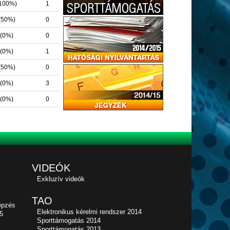
(100%)
1
 (50%)
0
 (0%)
0
 (0%)
1
 (50%)
0
 (0%)
3
 (0%)
0
VIDEÓK
Exkluzív videók
TAO
épzés
Elektronikus kérelmi rendszer 2014
5
Sporttámogatás 2014
Sporttámogatás 2013