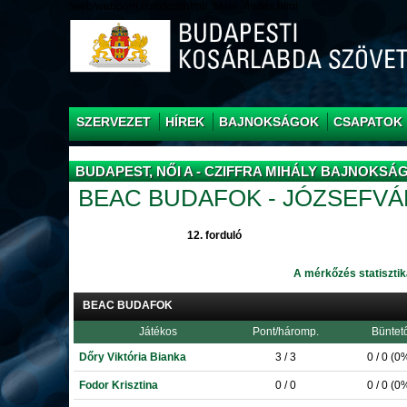
/web/webpont.com/kcs/html/_Main_/index.html
SZERVEZET
HÍREK
BAJNOKSÁGOK
CSAPATOK
BUDAPEST, NŐI A - CZIFFRA MIHÁLY BAJNOKSÁ
BEAC BUDAFOK - JÓZSEFVÁ
12. forduló
A mérkőzés statisztik
BEAC BUDAFOK
Játékos
Pont/háromp.
Büntet
Dőry Viktória Bianka
3 / 3
0 / 0 (0
Fodor Krisztina
0 / 0
0 / 0 (0