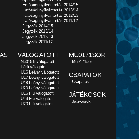
Hatósági nyílvántartás 2014/15
Hatósági nyílvántartás 2013/14
Hatósági nyílvántartás 2012/13
Hatósági nyílvántartás 2011/12
Jegyzék 2014/15
Jegyzék 2013/14
Jegyzék 2012/13
Jegyzék 2011/12
ÁS
VÁLOGATOTT
MU0171SOR
Nu0151i válogatott
Mu0171sor
Férfi válogatott
U16 Leány válogatott
CSAPATOK
U17 Leány válogatott
Csapatok
U18 Leány válogatott
U20 Leány válogatott
U16 Fiú válogatott
JÁTÉKOSOK
U18 Fiú válogatott
Játékosok
U20 Fiú válogatott