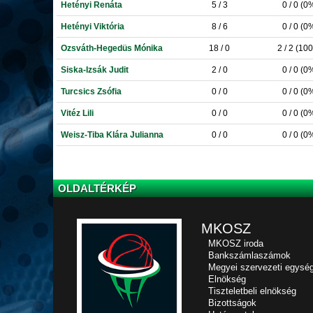
Hetényi Renáta
5 / 3
0 / 0 (0
Hetényi Viktória
8 / 6
0 / 0 (0
Ozsváth-Hegedüs Mónika
18 / 0
2 / 2 (10
Siska-Izsák Judit
2 / 0
0 / 0 (0
Turcsics Zsófia
0 / 0
0 / 0 (0
Vitéz Lili
0 / 0
0 / 0 (0
Weisz-Tiba Klára Julianna
0 / 0
0 / 0 (0
OLDALTÉRKÉP
MKOSZ
MKOSZ iroda
Bankszámlaszámok
Megyei szervezeti egysé
Elnökség
Tiszteletbeli elnökség
Bizottságok