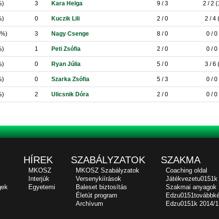
%)
3
Kara Helga
9 / 3
2 / 2 
%)
0
Kuczik Lili
2 / 0
2 / 4
0%)
3
Nagy Csenge
8 / 0
0 / 0
%)
1
Peti Zsófia
2 / 0
0 / 0
%)
0
Ryan Júlia
5 / 0
3 / 6
%)
0
Szarka Zsófia
5 / 3
0 / 0
%)
2
Ulicsnik Dóra
2 / 0
0 / 0
HÍREK
SZABÁLYZATOK
SZAKMA
MKOSZ
MKOSZ Szabályzatok
Coaching oldal
Interjúk
Versenykiírások
Játékvezetu0151k
gek
Egyetemi
Baleset biztosítás
Szakmai anyagok
Életút program
Edzu0151továbbk
Archívum
Edzu0151k 2014/1