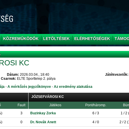
KÖZREMŰKÖDŐK
LETÖLTÉSEK
ELÉRHETŐSÉGEK
TÁMO
G
ROSI KC
Dátum:
2026.03.04., 18:40
Játékvezetők:
Csarnok:
ELTE Sporttelep 2. pálya
ája
-
A mérkőzés jegyzőkönyve
-
Az eredmény alakulása
JÓZSEFVÁROSI KC
ő
Fault
Játékos
Pont/háromp.
Bün
%)
3
Buzinkay Zorka
6 / 3
1 / 2
%)
0
Dr. Novák Anett
4 / 0
2 / 2 