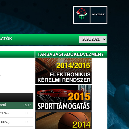
GATÓK
TÁRSASÁGI ADÓKEDVEZMÉNY
,
tető
Fault
 (50%)
0
(100%)
0