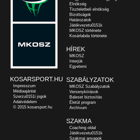
Elnökség
Tiszteletbeli elnökség
Bizottságok
Határozatok
Játékvezetu0151k
MKOSZ története
Kosárlabda története
HÍREK
MKOSZ
Interjúk
Egyetemi
KOSARSPORT.HU
SZABÁLYZATOK
Impresszum
MKOSZ Szabályzatok
Médiaajánlat
Versenykiírások
Szerzu0151i jogok
Baleset biztosítás
Adatvédelem
Életút program
© 2015 kosarsport.hu
Archívum
SZAKMA
Coaching oldal
Játékvezetu0151k
Szakmai anyagok