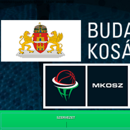
/web/webpont.com/kcs/html/_Main_/index.html
SZERVEZET