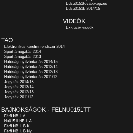
Edzu0151továbbképzés
Edzu0151k 2014/15
VIDEÓK
Exkluzív videók
TAO
Elektronikus kérelmi rendszer 2014
Sporttámogatás 2014
Sporttámogatás 2013
Hatósági nyílvántartás 2014/15
Hatósági nyílvántartás 2013/14
Hatósági nyílvántartás 2012/13
Hatósági nyílvántartás 2011/12
Jegyzék 2014/15
Jegyzék 2013/14
Jegyzék 2012/13
Jegyzék 2011/12
BAJNOKSÁGOK - FELNU0151TT
Férfi NB I. A
Nu0151i NB I. A
Férfi NB I. B K.
Férfi NB I. B Ny.