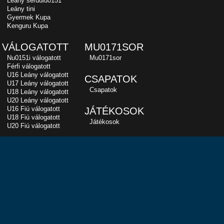
Leány serdülu0151
Leány tini
Gyermek Kupa
Kenguru Kupa
VÁLOGATOTT
MU0171SOR
Nu0151i válogatott
Mu0171sor
Férfi válogatott
U16 Leány válogatott
CSAPATOK
U17 Leány válogatott
Csapatok
U18 Leány válogatott
U20 Leány válogatott
U16 Fiú válogatott
JÁTÉKOSOK
U18 Fiú válogatott
Játékosok
U20 Fiú válogatott