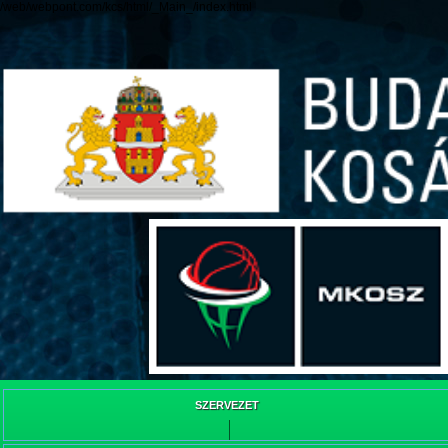
/web/webpont.com/kcs/html/_Main_/index.html
SZERVEZET