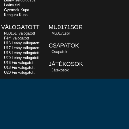
Leány serdülu0151
Leány tini
Gyermek Kupa
Kenguru Kupa
VÁLOGATOTT
MU0171SOR
Nu0151i válogatott
Mu0171sor
Férfi válogatott
U16 Leány válogatott
CSAPATOK
U17 Leány válogatott
Csapatok
U18 Leány válogatott
U20 Leány válogatott
U16 Fiú válogatott
JÁTÉKOSOK
U18 Fiú válogatott
Játékosok
U20 Fiú válogatott