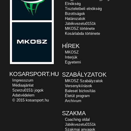
Elnökség
Tiszteletbeli elnökség
Bizottságok
Határozatok
Játékvezetu0151k
MKOSZ története
Kosárlabda története
HÍREK
MKOSZ
Interjúk
Egyetemi
KOSARSPORT.HU
SZABÁLYZATOK
Impresszum
MKOSZ Szabályzatok
Médiaajánlat
Versenykiírások
Szerzu0151i jogok
Baleset biztosítás
Adatvédelem
Életút program
© 2015 kosarsport.hu
Archívum
SZAKMA
Coaching oldal
Játékvezetu0151k
Szakmai anyagok