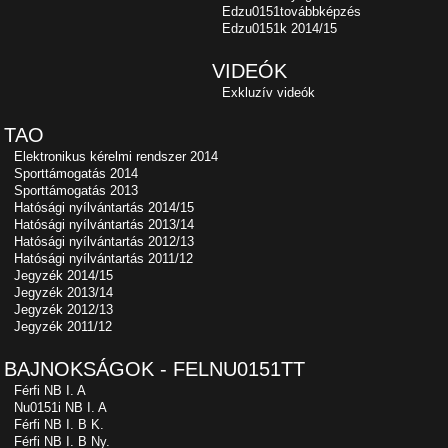
Edzu0151továbbképzés
Edzu0151k 2014/15
VIDEÓK
Exkluzív videók
TAO
Elektronikus kérelmi rendszer 2014
Sporttámogatás 2014
Sporttámogatás 2013
Hatósági nyílvántartás 2014/15
Hatósági nyílvántartás 2013/14
Hatósági nyílvántartás 2012/13
Hatósági nyílvántartás 2011/12
Jegyzék 2014/15
Jegyzék 2013/14
Jegyzék 2012/13
Jegyzék 2011/12
BAJNOKSÁGOK - FELNU0151TT
Férfi NB I. A
Nu0151i NB I. A
Férfi NB I. B K.
Férfi NB I. B Ny.