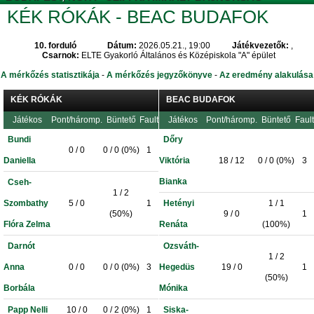
KÉK RÓKÁK - BEAC BUDAFOK
10. forduló
Dátum:
2026.05.21., 19:00
Játékvezetők:
,
Csarnok:
ELTE Gyakorló Általános és Középiskola "A" épület
A mérkőzés statisztikája
-
A mérkőzés jegyzőkönyve
-
Az eredmény alakulása
KÉK RÓKÁK
BEAC BUDAFOK
Játékos
Pont/háromp.
Büntető
Fault
Játékos
Pont/háromp.
Büntető
Fault
Bundi
Dőry
0 / 0
0 / 0 (0%)
1
Daniella
Viktória
18 / 12
0 / 0 (0%)
3
Bianka
Cseh-
1 / 2
Szombathy
5 / 0
1
Hetényi
1 / 1
(50%)
9 / 0
1
Flóra Zelma
Renáta
(100%)
Darnót
Ozsváth-
1 / 2
Anna
0 / 0
0 / 0 (0%)
3
Hegedüs
19 / 0
1
(50%)
Borbála
Mónika
Papp Nelli
10 / 0
0 / 2 (0%)
1
Siska-