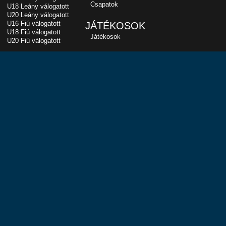
Csapatok
U18 Leány válogatott
U20 Leány válogatott
U16 Fiú válogatott
JÁTÉKOSOK
U18 Fiú válogatott
Játékosok
U20 Fiú válogatott