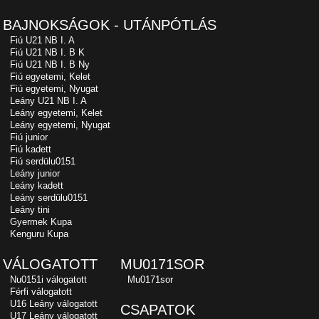
BAJNOKSÁGOK - UTÁNPÓTLÁS
Fiú U21 NB I. A
Fiú U21 NB I. B K
Fiú U21 NB I. B Ny
Fiú egyetemi, Kelet
Fiú egyetemi, Nyugat
Leány U21 NB I. A
Leány egyetemi, Kelet
Leány egyetemi, Nyugat
Fiú junior
Fiú kadett
Fiú serdülu0151
Leány junior
Leány kadett
Leány serdülu0151
Leány tini
Gyermek Kupa
Kenguru Kupa
VÁLOGATOTT
MU0171SOR
Nu0151i válogatott
Mu0171sor
Férfi válogatott
U16 Leány válogatott
CSAPATOK
U17 Leány válogatott