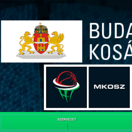
/web/webpont.com/kcs/html/_Main_/index.html
SZERVEZET