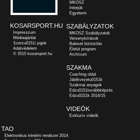
MKOSZ
Interjúk
Egyetemi
KOSARSPORT.HU
SZABÁLYZATOK
Impresszum
MKOSZ Szabályzatok
Médiaajánlat
Versenykiírások
Szerzu0151i jogok
Baleset biztosítás
Adatvédelem
Életút program
© 2015 kosarsport.hu
Archívum
SZAKMA
Coaching oldal
Játékvezetu0151k
Szakmai anyagok
Edzu0151továbbképzés
Edzu0151k 2014/15
VIDEÓK
Exkluzív videók
TAO
Elektronikus kérelmi rendszer 2014