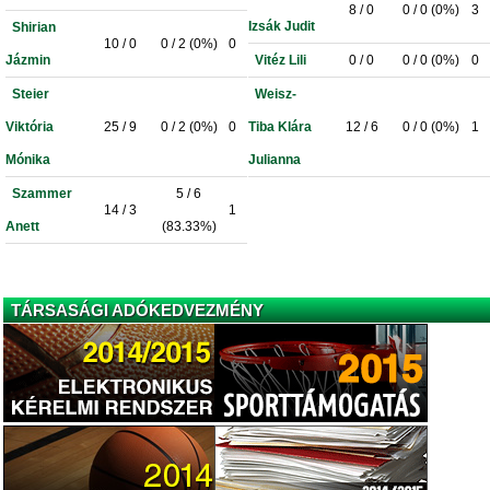
8 / 0
0 / 0 (0%)
3
Izsák Judit
Shirian
10 / 0
0 / 2 (0%)
0
Jázmin
Vitéz Lili
0 / 0
0 / 0 (0%)
0
Steier
Weisz-
Viktória
25 / 9
0 / 2 (0%)
0
Tiba Klára
12 / 6
0 / 0 (0%)
1
Mónika
Julianna
Szammer
5 / 6
14 / 3
1
Anett
(83.33%)
TÁRSASÁGI ADÓKEDVEZMÉNY