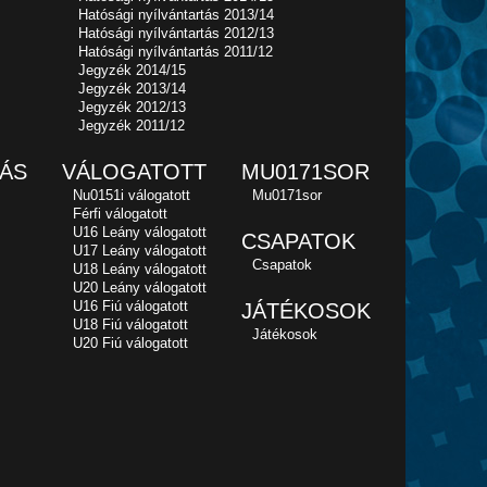
Hatósági nyílvántartás 2013/14
Hatósági nyílvántartás 2012/13
Hatósági nyílvántartás 2011/12
Jegyzék 2014/15
Jegyzék 2013/14
Jegyzék 2012/13
Jegyzék 2011/12
ÁS
VÁLOGATOTT
MU0171SOR
Nu0151i válogatott
Mu0171sor
Férfi válogatott
U16 Leány válogatott
CSAPATOK
U17 Leány válogatott
Csapatok
U18 Leány válogatott
U20 Leány válogatott
U16 Fiú válogatott
JÁTÉKOSOK
U18 Fiú válogatott
Játékosok
U20 Fiú válogatott