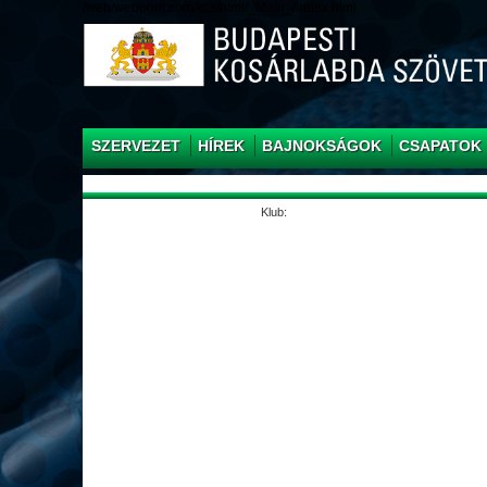
/web/webpont.com/kcs/html/_Main_/index.html
SZERVEZET
HÍREK
BAJNOKSÁGOK
CSAPATOK
Klub: