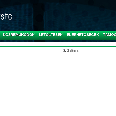
KÖZREMŰKÖDŐK
LETÖLTÉSEK
ELÉRHETŐSÉGEK
TÁMO
Szül. dátum: