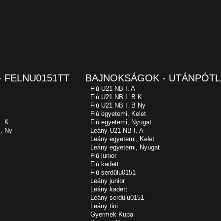
 FELNU0151TT
BAJNOKSÁGOK - UTÁNPÓTL
Fiú U21 NB I. A
Fiú U21 NB I. B K
Fiú U21 NB I. B Ny
Fiú egyetemi, Kelet
. K
Fiú egyetemi, Nyugat
. Ny
Leány U21 NB I. A
Leány egyetemi, Kelet
Leány egyetemi, Nyugat
Fiú junior
Fiú kadett
Fiú serdülu0151
Leány junior
Leány kadett
Leány serdülu0151
Leány tini
Gyermek Kupa