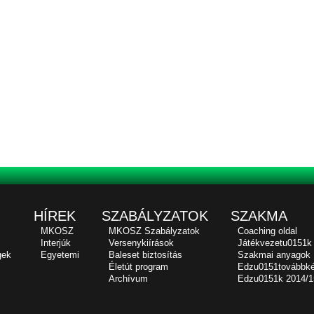
HÍREK
SZABÁLYZATOK
SZAKMA
MKOSZ
MKOSZ Szabályzatok
Coaching oldal
Interjúk
Versenykiírások
Játékvezetu0151k
gek
Egyetemi
Baleset biztosítás
Szakmai anyagok
Életút program
Edzu0151továbbk
Archívum
Edzu0151k 2014/1