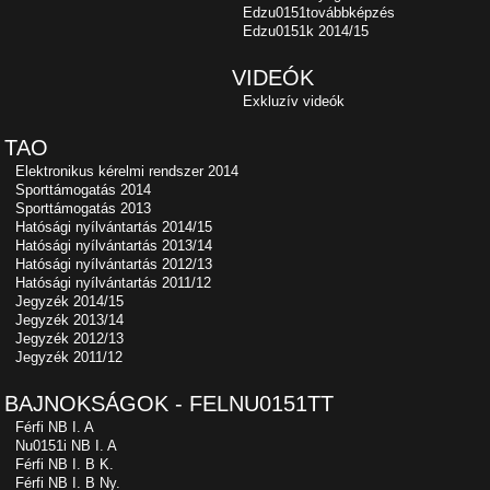
Edzu0151továbbképzés
Edzu0151k 2014/15
VIDEÓK
Exkluzív videók
TAO
Elektronikus kérelmi rendszer 2014
Sporttámogatás 2014
Sporttámogatás 2013
Hatósági nyílvántartás 2014/15
Hatósági nyílvántartás 2013/14
Hatósági nyílvántartás 2012/13
Hatósági nyílvántartás 2011/12
Jegyzék 2014/15
Jegyzék 2013/14
Jegyzék 2012/13
Jegyzék 2011/12
BAJNOKSÁGOK - FELNU0151TT
Férfi NB I. A
Nu0151i NB I. A
Férfi NB I. B K.
Férfi NB I. B Ny.