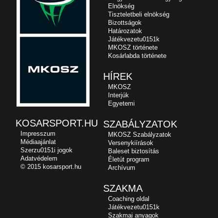
Elnökség
Tiszteletbeli elnökség
Bizottságok
Határozatok
Játékvezetu0151k
MKOSZ története
Kosárlabda története
HÍREK
MKOSZ
Interjúk
Egyetemi
KOSARSPORT.HU
SZABÁLYZATOK
Impresszum
MKOSZ Szabályzatok
Médiaajánlat
Versenykiírások
Szerzu0151i jogok
Baleset biztosítás
Adatvédelem
Életút program
© 2015 kosarsport.hu
Archívum
SZAKMA
Coaching oldal
Játékvezetu0151k
Szakmai anyagok