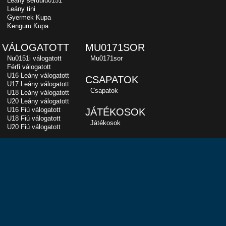
Leány serdülu0151
Leány tini
Gyermek Kupa
Kenguru Kupa
VÁLOGATOTT
MU0171SOR
Nu0151i válogatott
Mu0171sor
Férfi válogatott
U16 Leány válogatott
CSAPATOK
U17 Leány válogatott
Csapatok
U18 Leány válogatott
U20 Leány válogatott
U16 Fiú válogatott
JÁTÉKOSOK
U18 Fiú válogatott
Játékosok
U20 Fiú válogatott