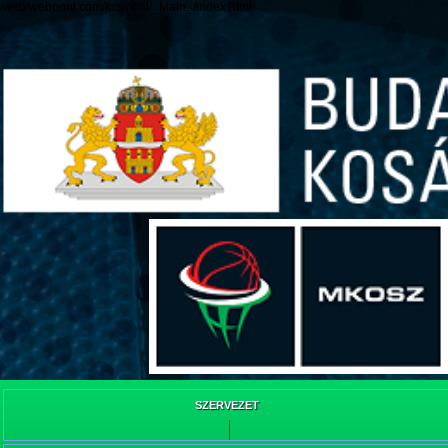
/web/webpont.com/kcs/html/_Main_/index.html
SZERVEZET