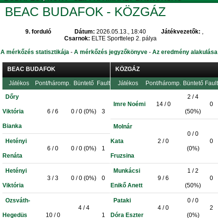
BEAC BUDAFOK - KÖZGÁZ
9. forduló
Dátum:
2026.05.13., 18:40
Játékvezetők:
,
Csarnok:
ELTE Sporttelep 2. pálya
A mérkőzés statisztikája
-
A mérkőzés jegyzőkönyve
-
Az eredmény alakulása
BEAC BUDAFOK
KÖZGÁZ
Játékos
Pont/háromp.
Büntető
Fault
Játékos
Pont/háromp.
Büntető
Fault
Dőry
2 / 4
Imre Noémi
14 / 0
0
Viktória
6 / 6
0 / 0 (0%)
3
(50%)
Bianka
Molnár
0 / 0
Hetényi
Kata
2 / 0
0
6 / 0
0 / 0 (0%)
1
(0%)
Renáta
Fruzsina
Hetényi
Munkácsi
1 / 2
3 / 3
0 / 0 (0%)
0
9 / 6
0
Viktória
Enikő Anett
(50%)
Ozsváth-
Pataki
0 / 0
4 / 4
4 / 0
2
Hegedüs
10 / 0
1
Dóra Eszter
(0%)