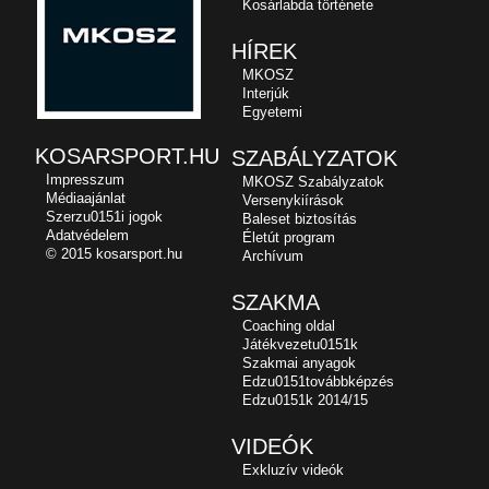
Kosárlabda története
HÍREK
MKOSZ
Interjúk
Egyetemi
KOSARSPORT.HU
SZABÁLYZATOK
Impresszum
MKOSZ Szabályzatok
Médiaajánlat
Versenykiírások
Szerzu0151i jogok
Baleset biztosítás
Adatvédelem
Életút program
© 2015 kosarsport.hu
Archívum
SZAKMA
Coaching oldal
Játékvezetu0151k
Szakmai anyagok
Edzu0151továbbképzés
Edzu0151k 2014/15
VIDEÓK
Exkluzív videók