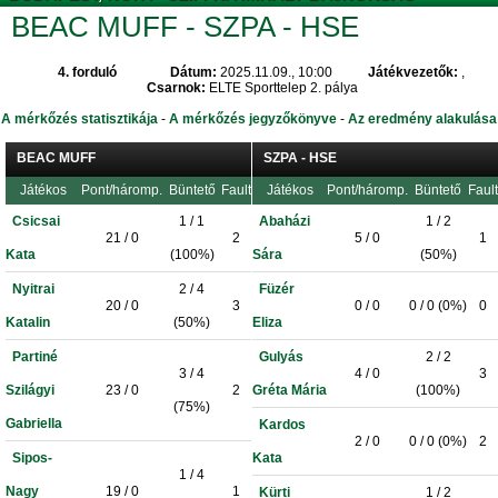
BEAC MUFF - SZPA - HSE
4. forduló
Dátum:
2025.11.09., 10:00
Játékvezetők:
,
Csarnok:
ELTE Sporttelep 2. pálya
A mérkőzés statisztikája
-
A mérkőzés jegyzőkönyve
-
Az eredmény alakulása
BEAC MUFF
SZPA - HSE
Játékos
Pont/háromp.
Büntető
Fault
Játékos
Pont/háromp.
Büntető
Fault
Csicsai
1 / 1
Abaházi
1 / 2
21 / 0
2
5 / 0
1
Kata
(100%)
Sára
(50%)
Nyitrai
2 / 4
Füzér
20 / 0
3
0 / 0
0 / 0 (0%)
0
Katalin
(50%)
Eliza
Partiné
Gulyás
2 / 2
3 / 4
4 / 0
3
Szilágyi
23 / 0
2
Gréta Mária
(100%)
(75%)
Gabriella
Kardos
2 / 0
0 / 0 (0%)
2
Sipos-
Kata
1 / 4
Nagy
19 / 0
1
Kürti
1 / 2