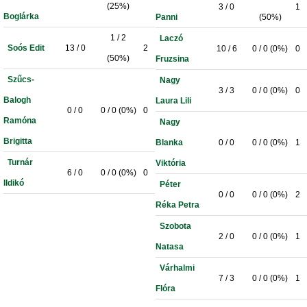
(25%)
3 / 0
1
Boglárka
Panni
(50%)
1 / 2
Laczó
Soós Edit
13 / 0
2
10 / 6
0 / 0 (0%)
0
(50%)
Fruzsina
Szűcs-
Nagy
3 / 3
0 / 0 (0%)
0
Balogh
Laura Lili
0 / 0
0 / 0 (0%)
0
Ramóna
Nagy
Brigitta
Blanka
0 / 0
0 / 0 (0%)
1
Turnár
Viktória
6 / 0
0 / 0 (0%)
0
Ildikó
Péter
0 / 0
0 / 0 (0%)
2
Réka Petra
Szobota
2 / 0
0 / 0 (0%)
1
Natasa
Várhalmi
7 / 3
0 / 0 (0%)
1
Flóra