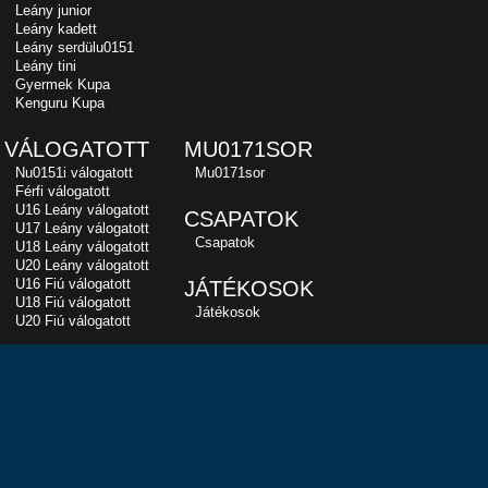
Leány junior
Leány kadett
Leány serdülu0151
Leány tini
Gyermek Kupa
Kenguru Kupa
VÁLOGATOTT
MU0171SOR
Nu0151i válogatott
Mu0171sor
Férfi válogatott
U16 Leány válogatott
CSAPATOK
U17 Leány válogatott
Csapatok
U18 Leány válogatott
U20 Leány válogatott
U16 Fiú válogatott
JÁTÉKOSOK
U18 Fiú válogatott
Játékosok
U20 Fiú válogatott