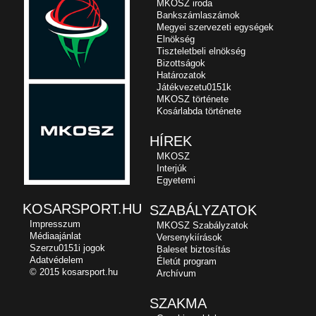
MKOSZ iroda
Bankszámlaszámok
Megyei szervezeti egységek
Elnökség
Tiszteletbeli elnökség
Bizottságok
Határozatok
Játékvezetu0151k
MKOSZ története
Kosárlabda története
HÍREK
MKOSZ
Interjúk
Egyetemi
KOSARSPORT.HU
SZABÁLYZATOK
Impresszum
MKOSZ Szabályzatok
Médiaajánlat
Versenykiírások
Szerzu0151i jogok
Baleset biztosítás
Adatvédelem
Életút program
© 2015 kosarsport.hu
Archívum
SZAKMA