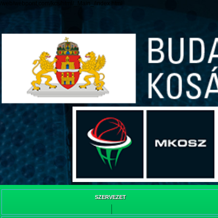
/web/webpont.com/kcs/html/_Main_/index.html
SZERVEZET