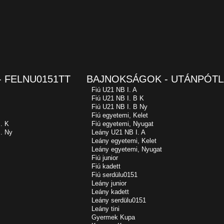
 FELNU0151TT
BAJNOKSÁGOK - UTÁNPÓTL
Fiú U21 NB I. A
Fiú U21 NB I. B K
Fiú U21 NB I. B Ny
Fiú egyetemi, Kelet
. K
Fiú egyetemi, Nyugat
. Ny
Leány U21 NB I. A
Leány egyetemi, Kelet
Leány egyetemi, Nyugat
Fiú junior
Fiú kadett
Fiú serdülu0151
Leány junior
Leány kadett
Leány serdülu0151
Leány tini
Gyermek Kupa