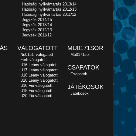
Hatósági nyílvántartás 2013/14
Hatósági nyílvántartás 2012/13
Hatósági nyílvántartás 2011/12
Jegyzék 2014/15
Jegyzék 2013/14
Jegyzék 2012/13
Jegyzék 2011/12
ÁS
VÁLOGATOTT
MU0171SOR
Nu0151i válogatott
Mu0171sor
Férfi válogatott
U16 Leány válogatott
CSAPATOK
U17 Leány válogatott
Csapatok
U18 Leány válogatott
U20 Leány válogatott
U16 Fiú válogatott
JÁTÉKOSOK
U18 Fiú válogatott
Játékosok
U20 Fiú válogatott