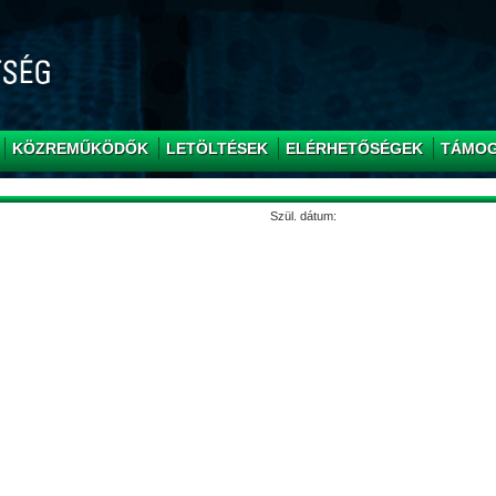
KÖZREMŰKÖDŐK
LETÖLTÉSEK
ELÉRHETŐSÉGEK
TÁMO
Szül. dátum: