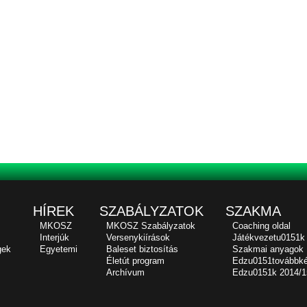
HÍREK
SZABÁLYZATOK
SZAKMA
MKOSZ
MKOSZ Szabályzatok
Coaching oldal
Interjúk
Versenykiírások
Játékvezetu0151k
gek
Egyetemi
Baleset biztosítás
Szakmai anyagok
Életút program
Edzu0151továbbk
Archívum
Edzu0151k 2014/1