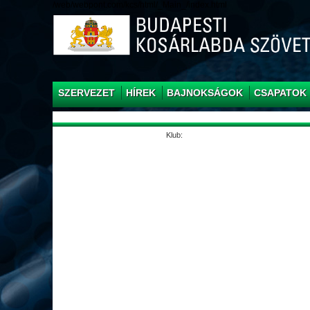
/web/webpont.com/kcs/html/_Main_/index.html
SZERVEZET
HÍREK
BAJNOKSÁGOK
CSAPATOK
Klub: