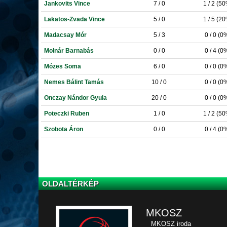
Jankovits Vince
7 / 0
1 / 2 (5
Lakatos-Zvada Vince
5 / 0
1 / 5 (2
Madacsay Mór
5 / 3
0 / 0 (0
Molnár Barnabás
0 / 0
0 / 4 (0
Mózes Soma
6 / 0
0 / 0 (0
Nemes Bálint Tamás
10 / 0
0 / 0 (0
Onczay Nándor Gyula
20 / 0
0 / 0 (0
Poteczki Ruben
1 / 0
1 / 2 (5
Szobota Áron
0 / 0
0 / 4 (0
OLDALTÉRKÉP
MKOSZ
MKOSZ iroda