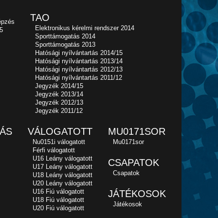
TAO
épzés
Elektronikus kérelmi rendszer 2014
5
Sporttámogatás 2014
Sporttámogatás 2013
Hatósági nyílvántartás 2014/15
Hatósági nyílvántartás 2013/14
Hatósági nyílvántartás 2012/13
Hatósági nyílvántartás 2011/12
Jegyzék 2014/15
Jegyzék 2013/14
Jegyzék 2012/13
Jegyzék 2011/12
ÁS
VÁLOGATOTT
MU0171SOR
Nu0151i válogatott
Mu0171sor
Férfi válogatott
U16 Leány válogatott
CSAPATOK
U17 Leány válogatott
Csapatok
U18 Leány válogatott
U20 Leány válogatott
U16 Fiú válogatott
JÁTÉKOSOK
U18 Fiú válogatott
Játékosok
U20 Fiú válogatott