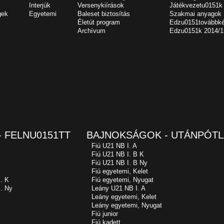
Interjúk
Versenykiírások
Játékvezetu0151k
gek
Egyetemi
Baleset biztosítás
Szakmai anyagok
Életút program
Edzu0151továbbk
Archívum
Edzu0151k 2014/1
 FELNU0151TT
BAJNOKSÁGOK - UTÁNPÓTL
Fiú U21 NB I. A
Fiú U21 NB I. B K
Fiú U21 NB I. B Ny
Fiú egyetemi, Kelet
. K
Fiú egyetemi, Nyugat
. Ny
Leány U21 NB I. A
Leány egyetemi, Kelet
Leány egyetemi, Nyugat
Fiú junior
Fiú kadett