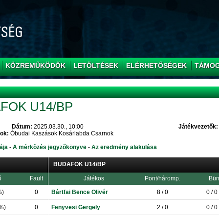
KÖZREMŰKÖDŐK
LETÖLTÉSEK
ELÉRHETŐSÉGEK
TÁMO
FOK U14/BP
Dátum:
2025.03.30., 10:00
Játékvezetők:
ok:
Óbudai Kaszások Kosárlabda Csarnok
ája
-
A mérkőzés jegyzőkönyve
-
Az eredmény alakulása
BUDAFOK U14/BP
ő
Fault
Játékos
Pont/háromp.
Bün
%)
0
Bártfai Bence Olivér
8 / 0
0 / 0
5%)
0
Fenyvesi Gergely
2 / 0
0 / 0