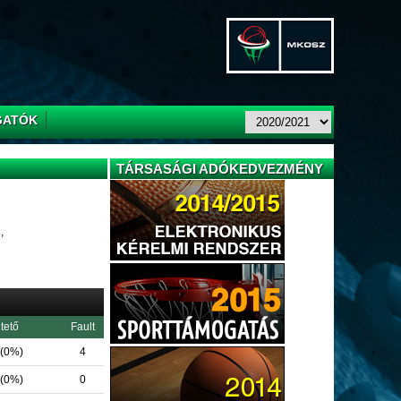
GATÓK
TÁRSASÁGI ADÓKEDVEZMÉNY
,
tető
Fault
 (0%)
4
 (0%)
0