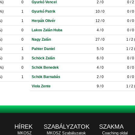
0%)
0
Gyurkó Vencel
2 / 0
0 / 2
0%)
1
Gyurkó Patrik
10 / 0
0 / 0
%)
1
Herpák Olivér
12 / 0
0 / 0
%)
0
Lakos Zalán Huba
4 / 0
0 / 0
%)
0
Nagy Zalán
27 / 0
1 / 2
%)
1
Pahter Daniel
5 / 0
1 / 2
%)
3
Schöck Zalán
6 / 0
0 / 0
0%)
0
Schök Benedek
4 / 0
0 / 0
%)
1
Schök Barnabás
2 / 0
0 / 0
Viola Zente
9 / 0
1 / 2
HÍREK
SZABÁLYZATOK
SZAKMA
MKOSZ
MKOSZ Szabályzatok
Coaching oldal