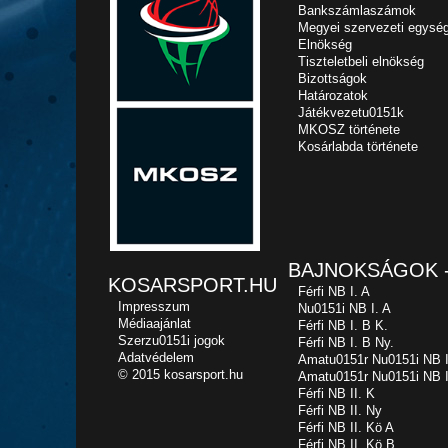
Bankszámlaszámok
Megyei szervezeti egysé
Elnökség
Tiszteletbeli elnökség
Bizottságok
Határozatok
Játékvezetu0151k
MKOSZ története
Kosárlabda története
BAJNOKSÁGOK -
KOSARSPORT.HU
Férfi NB I. A
Impresszum
Nu0151i NB I. A
Médiaajánlat
Férfi NB I. B K.
Szerzu0151i jogok
Férfi NB I. B Ny.
Adatvédelem
Amatu0151r Nu0151i NB I
© 2015 kosarsport.hu
Amatu0151r Nu0151i NB I
Férfi NB II. K
Férfi NB II. Ny
Férfi NB II. Kö A
Férfi NB II. Kö B