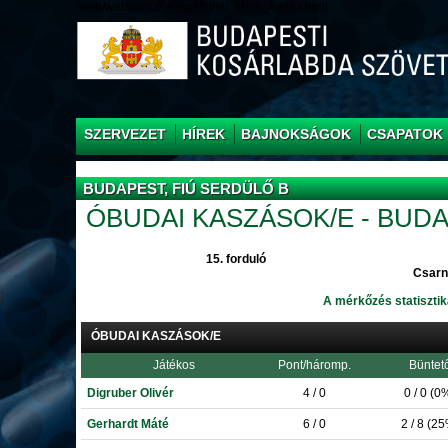
/web/webpont.com/kcs/html/_Main_/index.html
SZERVEZET
HÍREK
BAJNOKSÁGOK
CSAPATOK
BUDAPEST, FIÚ SERDÜLŐ B
ÓBUDAI KASZÁSOK/E - BUDA
15. forduló
Csarn
A mérkőzés statisztik
ÓBUDAI KASZÁSOK/E
Játékos
Pont/háromp.
Büntet
Digruber Olivér
4 / 0
0 / 0 (0
Gerhardt Máté
6 / 0
2 / 8 (2