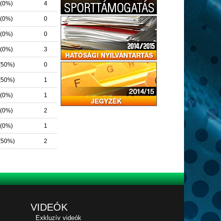
 (0%)
4
 (0%)
0
 (0%)
0
 (0%)
3
 (50%)
0
 (50%)
1
 (0%)
1
 (0%)
2
 (0%)
1
 (50%)
2
VIDEÓK
Exkluzív videók