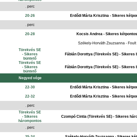
. perc
20-26
Erdődi Márta Krisztina - Sikeres kétpo
. perc
20-28
Kocsis Andrea - Sikeres kétponto
Székely-Horváth Zsuzsanna - Foult
Törekvés SE
- Sikeres
Fábián Dorottya (Törekvés SE) - Sikeres 
büntető
Törekvés SE
- Sikeres
Fábián Dorottya (Törekvés SE) - Sikeres 
büntető
Negyed vége
22-30
Erdődi Márta Krisztina - Sikeres kétpo
22-32
Erdődi Márta Krisztina - Sikeres kétpo
. perc
Törekvés SE
- Sikeres
Czompó Cintia (Törekvés SE) - Sikeres há
hárompontos
. perc
25-34
Székely-Horváth Zsuzsanna - Sikeres ké