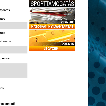
s
étpontos
ntos
ntos
étpontos
tpontos
tos
res büntető