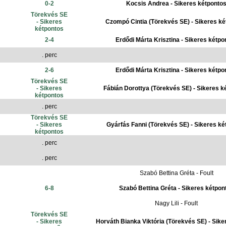
0-2
Kocsis Andrea - Sikeres kétponto
Törekvés SE
- Sikeres
Czompó Cintia (Törekvés SE) - Sikeres k
kétpontos
2-4
Erdődi Márta Krisztina - Sikeres kétpo
. perc
2-6
Erdődi Márta Krisztina - Sikeres kétpo
Törekvés SE
- Sikeres
Fábián Dorottya (Törekvés SE) - Sikeres k
kétpontos
. perc
Törekvés SE
- Sikeres
Gyárfás Fanni (Törekvés SE) - Sikeres ké
kétpontos
. perc
. perc
Szabó Bettina Gréta - Foult
6-8
Szabó Bettina Gréta - Sikeres kétpon
Nagy Lili - Foult
Törekvés SE
- Sikeres
Horváth Bianka Viktória (Törekvés SE) - Sike