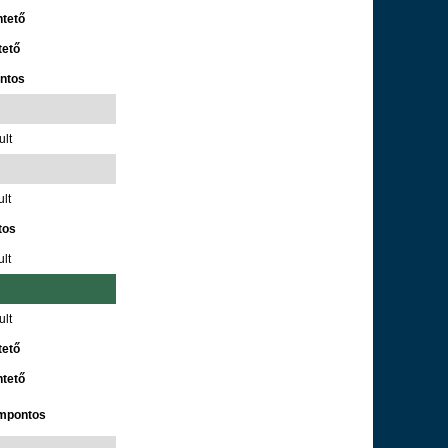
ntető
tető
ontos
ult
lt
tos
lt
ult
tető
ntető
ompontos