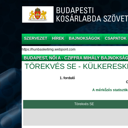
/web/webpont.com/kcs/html/_Main_/index.html
SZERVEZET
HÍREK
BAJNOKSÁGOK
CSAPATOK
https://hunbasketimg.webpont.com
BUDAPEST, NŐI A - CZIFFRA MIHÁLY BAJNOKSÁ
TÖREKVÉS SE - KÜLKERESK
1. forduló
C
A mérkőzés statisztik
Törekvés SE