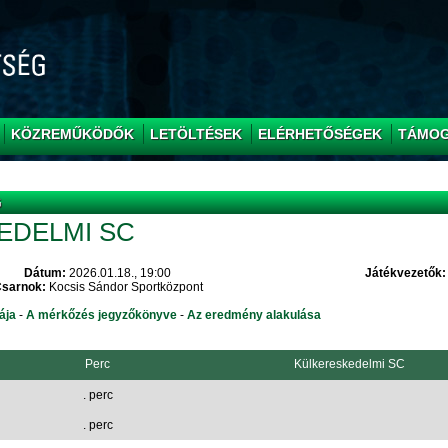
KÖZREMŰKÖDŐK
LETÖLTÉSEK
ELÉRHETŐSÉGEK
TÁMO
G
EDELMI SC
Dátum:
2026.01.18., 19:00
Játékvezetők:
sarnok:
Kocsis Sándor Sportközpont
ája
-
A mérkőzés jegyzőkönyve
-
Az eredmény alakulása
Perc
Külkereskedelmi SC
. perc
. perc