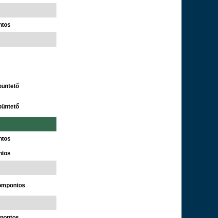
ntos
s
büntető
büntető
ntos
ntos
rompontos
tpontos