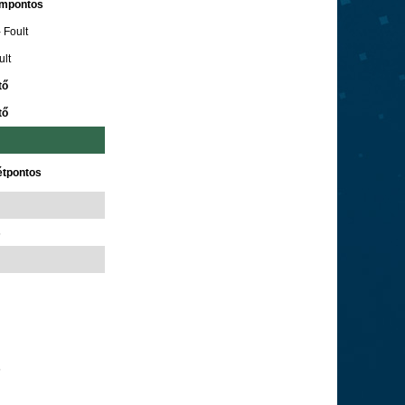
ompontos
 Foult
ult
tő
tő
étpontos
s
s