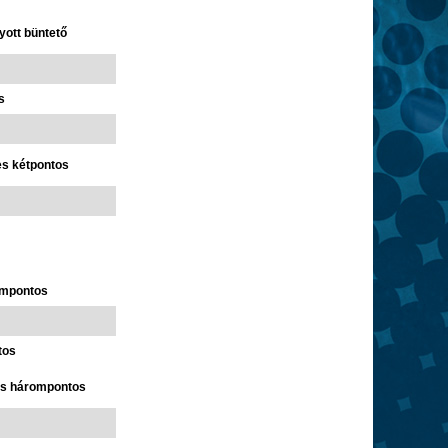
yott büntető
s
es kétpontos
ompontos
tos
es hárompontos