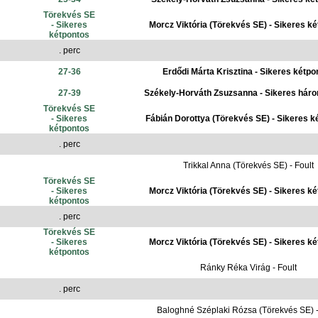
Törekvés SE
- Sikeres
Morcz Viktória (Törekvés SE) - Sikeres k
kétpontos
. perc
27-36
Erdődi Márta Krisztina - Sikeres kétpo
27-39
Székely-Horváth Zsuzsanna - Sikeres hár
Törekvés SE
- Sikeres
Fábián Dorottya (Törekvés SE) - Sikeres k
kétpontos
. perc
Trikkal Anna (Törekvés SE) - Foult
Törekvés SE
- Sikeres
Morcz Viktória (Törekvés SE) - Sikeres k
kétpontos
. perc
Törekvés SE
- Sikeres
Morcz Viktória (Törekvés SE) - Sikeres k
kétpontos
Ránky Réka Virág - Foult
. perc
Baloghné Széplaki Rózsa (Törekvés SE) -