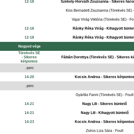
12-18
Székely-Horváth Zsuzsanna - Sikeres hár
Kiss Bernadett Zsuzsanna (Törekvés SE) -
Vajai Virág Viktória (Törekvés SE) - Fo
12-18
Ránky Réka Virág - Kihagyott bünte
12-18
Ránky Réka Virág - Kihagyott bünte
Negyed vége
Törekvés SE
- Sikeres
Fábián Dorottya (Törekvés SE) - Sikeres k
kétpontos
. perc
14-20
Kocsis Andrea - Sikeres kétponto
. perc
Gyárfás Fanni (Törekvés SE) - Foult
14-21
Nagy Lili - Sikeres büntető
14-21
Nagy Lili - Kihagyott büntető
14-23
Kocsis Andrea - Sikeres kétponto
Zsíros Liza Sára - Foult