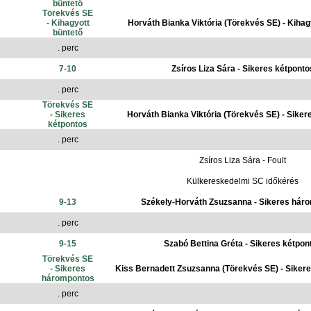
büntető
Törekvés SE
- Kihagyott
Horváth Bianka Viktória (Törekvés SE) - Kihag
büntető
. perc
7-10
Zsíros Liza Sára - Sikeres kétponto
. perc
Törekvés SE
- Sikeres
Horváth Bianka Viktória (Törekvés SE) - Siker
kétpontos
. perc
Zsíros Liza Sára - Foult
Külkereskedelmi SC időkérés
9-13
Székely-Horváth Zsuzsanna - Sikeres hár
. perc
9-15
Szabó Bettina Gréta - Sikeres kétpon
Törekvés SE
- Sikeres
Kiss Bernadett Zsuzsanna (Törekvés SE) - Siker
hárompontos
. perc