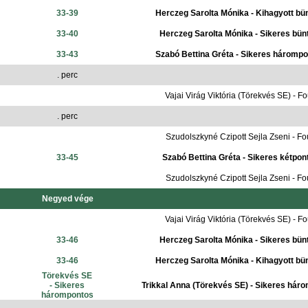
33-39
Herczeg Sarolta Mónika - Kihagyott bü
33-40
Herczeg Sarolta Mónika - Sikeres bün
33-43
Szabó Bettina Gréta - Sikeres háromp
. perc
Vajai Virág Viktória (Törekvés SE) - Fo
. perc
Szudolszkyné Czipott Sejla Zseni - Fou
33-45
Szabó Bettina Gréta - Sikeres kétpon
Szudolszkyné Czipott Sejla Zseni - Fou
Negyed vége
Vajai Virág Viktória (Törekvés SE) - Fo
33-46
Herczeg Sarolta Mónika - Sikeres bün
33-46
Herczeg Sarolta Mónika - Kihagyott bü
Törekvés SE
- Sikeres
Trikkal Anna (Törekvés SE) - Sikeres hár
hárompontos