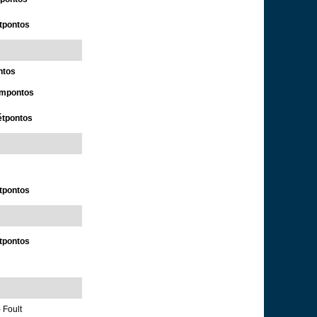
étpontos
ntos
ompontos
étpontos
étpontos
étpontos
 Foult