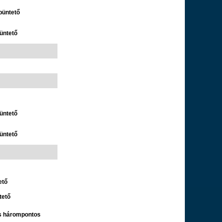
büntető
üntető
üntető
üntető
ető
tető
es hárompontos