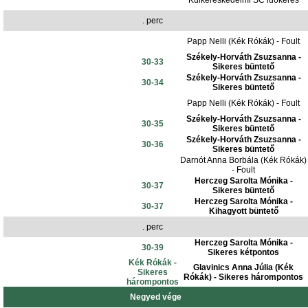
Külkereskedelmi SC időkérés
. perc
Papp Nelli (Kék Rókák) - Foult
Székely-Horváth Zsuzsanna -
30-33
Sikeres büntető
Székely-Horváth Zsuzsanna -
30-34
Sikeres büntető
Papp Nelli (Kék Rókák) - Foult
Székely-Horváth Zsuzsanna -
30-35
Sikeres büntető
Székely-Horváth Zsuzsanna -
30-36
Sikeres büntető
Darnót Anna Borbála (Kék Rókák)
- Foult
Herczeg Sarolta Mónika -
30-37
Sikeres büntető
Herczeg Sarolta Mónika -
30-37
Kihagyott büntető
. perc
Herczeg Sarolta Mónika -
30-39
Sikeres kétpontos
Kék Rókák -
Glavinics Anna Júlia (Kék
Sikeres
Rókák) - Sikeres hárompontos
hárompontos
Negyed vége