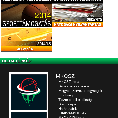
OLDALTÉRKÉP
MKOSZ
MKOSZ iroda
Bankszámlaszámok
Megyei szervezeti egységek
Elnökség
Tiszteletbeli elnökség
Bizottságok
Határozatok
Játékvezetu0151k
MKOSZ története