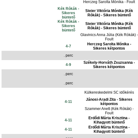
Herczeg Sarolta Mónika - Foult
Kék Rókák -
Steier Viktória Mónika (Kék
Sikeres
Rókák) - Sikeres büntető
büntető
Kék Rókák -
Steier Viktória Mónika (Kék
Sikeres
Rókák) - Sikeres büntető
büntető
Glavinics Anna Júlia (Kék Rókák) -
Foult
Herczeg Sarolta Mónika -
4-7
Sikeres kétpontos
. perc
Székely-Horváth Zsuzsanna -
4-9
Sikeres kétpontos
. perc
. perc
Külkereskedelmi SC időkérés
Jánosi-Aradi Zita - Sikeres
4-11
kétpontos
Szammer Anett (Kék Rókák) -
Foult
Erdődi Márta Krisztina -
4-11
Kihagyott büntető
Erdődi Márta Krisztina -
4-11
Kihagyott büntető