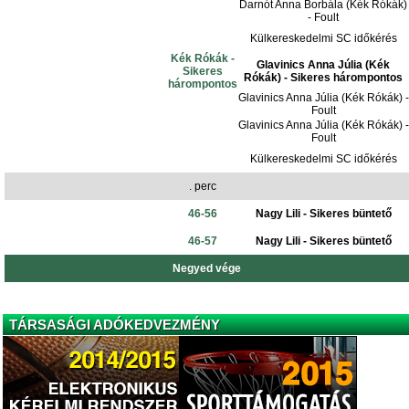
Darnót Anna Borbála (Kék Rókák)
- Foult
Külkereskedelmi SC időkérés
Kék Rókák -
Glavinics Anna Júlia (Kék
Sikeres
Rókák) - Sikeres hárompontos
hárompontos
Glavinics Anna Júlia (Kék Rókák) -
Foult
Glavinics Anna Júlia (Kék Rókák) -
Foult
Külkereskedelmi SC időkérés
. perc
46-56
Nagy Lili - Sikeres büntető
46-57
Nagy Lili - Sikeres büntető
Negyed vége
TÁRSASÁGI ADÓKEDVEZMÉNY