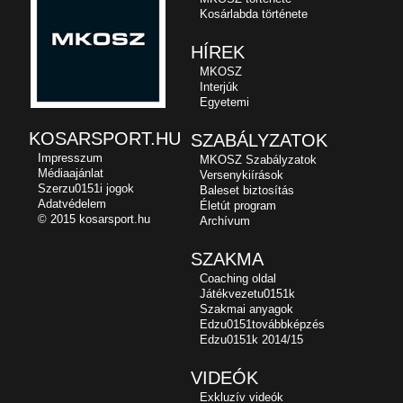
Kosárlabda története
HÍREK
MKOSZ
Interjúk
Egyetemi
KOSARSPORT.HU
SZABÁLYZATOK
Impresszum
MKOSZ Szabályzatok
Médiaajánlat
Versenykiírások
Szerzu0151i jogok
Baleset biztosítás
Adatvédelem
Életút program
© 2015 kosarsport.hu
Archívum
SZAKMA
Coaching oldal
Játékvezetu0151k
Szakmai anyagok
Edzu0151továbbképzés
Edzu0151k 2014/15
VIDEÓK
Exkluzív videók