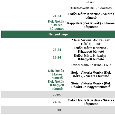
- Foult
Külkereskedelmi SC időkérés
Erdődi Márta Krisztina - Sikeres
21-24
büntető
Kék Rókák -
Papp Nelli (Kék Rókák) - Sikeres
Sikeres
kétpontos
kétpontos
Negyed vége
Steier Viktória Mónika (Kék
Rókák) - Foult
Erdődi Márta Krisztina -
23-24
Kihagyott büntető
Erdődi Márta Krisztina -
23-24
Kihagyott büntető
Erdődi Márta Krisztina - Foult
Kék Rókák -
Steier Viktória Mónika (Kék
Sikeres
Rókák) - Sikeres büntető
büntető
Kék Rókák -
Steier Viktória Mónika (Kék
Kihagyott
Rókák) - Kihagyott büntető
büntető
. perc
Erdődi Márta Krisztina - Sikeres
24-26
kétpontos
. perc