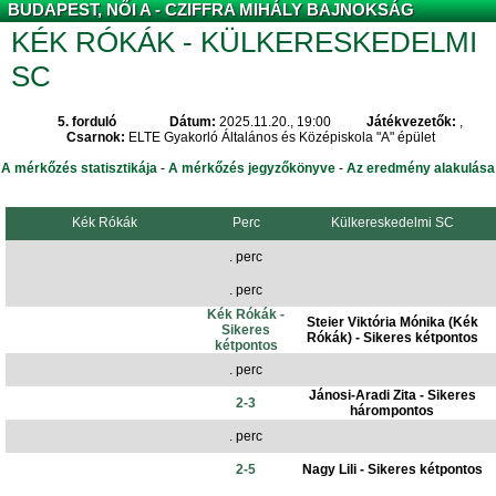
BUDAPEST, NŐI A - CZIFFRA MIHÁLY BAJNOKSÁG
KÉK RÓKÁK - KÜLKERESKEDELMI
SC
5. forduló
Dátum:
2025.11.20., 19:00
Játékvezetők:
,
Csarnok:
ELTE Gyakorló Általános és Középiskola "A" épület
A mérkőzés statisztikája
-
A mérkőzés jegyzőkönyve
-
Az eredmény alakulása
Kék Rókák
Perc
Külkereskedelmi SC
. perc
. perc
Kék Rókák -
Steier Viktória Mónika (Kék
Sikeres
Rókák) - Sikeres kétpontos
kétpontos
. perc
Jánosi-Aradi Zita - Sikeres
2-3
hárompontos
. perc
2-5
Nagy Lili - Sikeres kétpontos