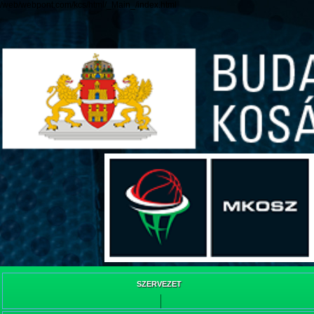
/web/webpont.com/kcs/html/_Main_/index.html
SZERVEZET