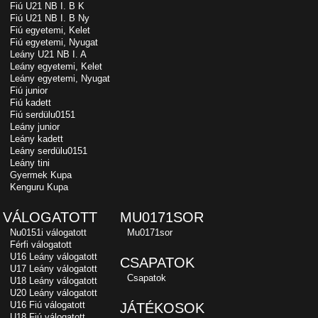
Fiú U21 NB I. B K
Fiú U21 NB I. B Ny
Fiú egyetemi, Kelet
Fiú egyetemi, Nyugat
Leány U21 NB I. A
Leány egyetemi, Kelet
Leány egyetemi, Nyugat
Fiú junior
Fiú kadett
Fiú serdülu0151
Leány junior
Leány kadett
Leány serdülu0151
Leány tini
Gyermek Kupa
Kenguru Kupa
VÁLOGATOTT
MU0171SOR
Nu0151i válogatott
Mu0171sor
Férfi válogatott
U16 Leány válogatott
CSAPATOK
U17 Leány válogatott
Csapatok
U18 Leány válogatott
U20 Leány válogatott
U16 Fiú válogatott
JÁTÉKOSOK
U18 Fiú válogatott