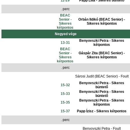
11-29
Papp Lilla - Sikeres büntető
. perc
BEAC
Senior -
Orbán Ildikó (BEAC Senior) -
Sikeres
Sikeres kétpontos
kétpontos
Negyed vége
Benyovszki Petra - Sikeres
13-31
kétpontos
BEAC
Senior -
Gáspár Zita (BEAC Senior) -
Sikeres
Sikeres kétpontos
kétpontos
. perc
Sárosi Judit (BEAC Senior) - Foult
Benyovszki Petra - Sikeres
15-32
büntető
Benyovszki Petra - Sikeres
15-33
büntető
Benyovszki Petra - Sikeres
15-35
kétpontos
15-37
Papp Ízisz - Sikeres kétpontos
. perc
Benyovszki Petra - Foult