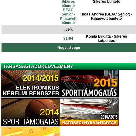
Sikeres
Sikeres büntető
büntető
BEAC
Senior -
Hidas Andrea (BEAC Senior) -
Kihagyott
Kihagyott büntető
büntető
. perc
Konda Brigitta - Sikeres
31-64
kétpontos
Negyed vége
TÁRSASÁGI ADÓKEDVEZMÉNY