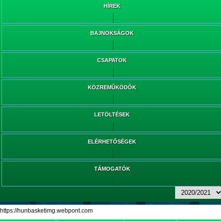
HÍREK
BAJNOKSÁGOK
CSAPATOK
KÖZREMŰKÖDŐK
LETÖLTÉSEK
ELÉRHETŐSÉGEK
TÁMOGATÓK
https://hunbasketimg.webpont.com