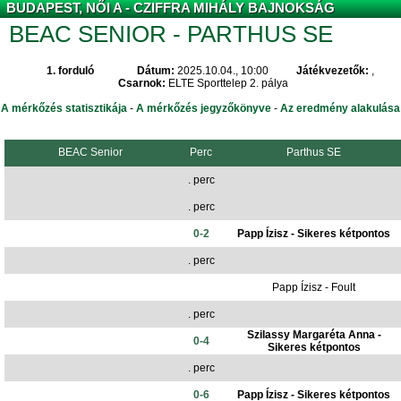
BUDAPEST, NŐI A - CZIFFRA MIHÁLY BAJNOKSÁG
BEAC SENIOR - PARTHUS SE
1. forduló
Dátum:
2025.10.04., 10:00
Játékvezetők:
,
Csarnok:
ELTE Sporttelep 2. pálya
A mérkőzés statisztikája
-
A mérkőzés jegyzőkönyve
-
Az eredmény alakulása
BEAC Senior
Perc
Parthus SE
. perc
. perc
0-2
Papp Ízisz - Sikeres kétpontos
. perc
Papp Ízisz - Foult
. perc
Szilassy Margaréta Anna -
0-4
Sikeres kétpontos
. perc
0-6
Papp Ízisz - Sikeres kétpontos