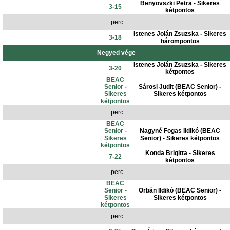
Benyovszki Petra - Sikeres
3-15
kétpontos
. perc
Istenes Jolán Zsuzska - Sikeres
3-18
hárompontos
Negyed vége
Istenes Jolán Zsuzska - Sikeres
3-20
kétpontos
BEAC
Senior -
Sárosi Judit (BEAC Senior) -
Sikeres
Sikeres kétpontos
kétpontos
. perc
BEAC
Senior -
Nagyné Fogas Ildikó (BEAC
Sikeres
Senior) - Sikeres kétpontos
kétpontos
Konda Brigitta - Sikeres
7-22
kétpontos
. perc
BEAC
Senior -
Orbán Ildikó (BEAC Senior) -
Sikeres
Sikeres kétpontos
kétpontos
. perc