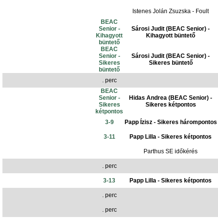
Istenes Jolán Zsuzska - Foult
BEAC
Senior -
Sárosi Judit (BEAC Senior) -
Kihagyott
Kihagyott büntető
büntető
BEAC
Senior -
Sárosi Judit (BEAC Senior) -
Sikeres
Sikeres büntető
büntető
. perc
BEAC
Senior -
Hidas Andrea (BEAC Senior) -
Sikeres
Sikeres kétpontos
kétpontos
3-9
Papp Ízisz - Sikeres hárompontos
3-11
Papp Lilla - Sikeres kétpontos
Parthus SE időkérés
. perc
3-13
Papp Lilla - Sikeres kétpontos
. perc
. perc