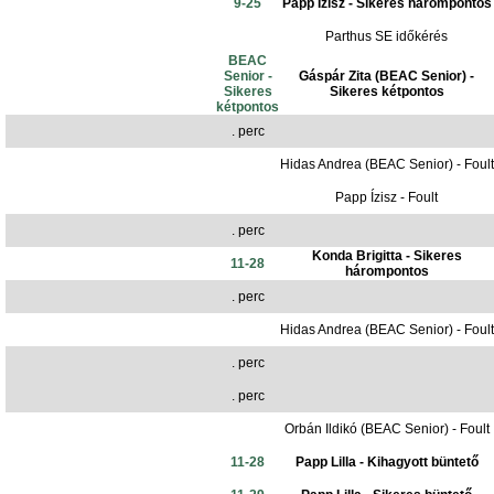
9-25
Papp Ízisz - Sikeres hárompontos
Parthus SE időkérés
BEAC
Senior -
Gáspár Zita (BEAC Senior) -
Sikeres
Sikeres kétpontos
kétpontos
. perc
Hidas Andrea (BEAC Senior) - Foult
Papp Ízisz - Foult
. perc
Konda Brigitta - Sikeres
11-28
hárompontos
. perc
Hidas Andrea (BEAC Senior) - Foult
. perc
. perc
Orbán Ildikó (BEAC Senior) - Foult
11-28
Papp Lilla - Kihagyott büntető