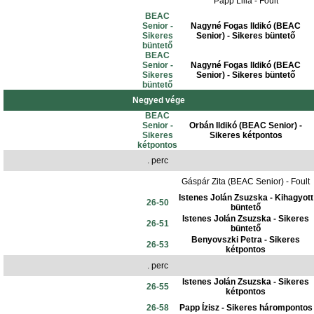
Papp Lilla - Foult
BEAC
Senior -
Nagyné Fogas Ildikó (BEAC
Sikeres
Senior) - Sikeres büntető
büntető
BEAC
Senior -
Nagyné Fogas Ildikó (BEAC
Sikeres
Senior) - Sikeres büntető
büntető
Negyed vége
BEAC
Senior -
Orbán Ildikó (BEAC Senior) -
Sikeres
Sikeres kétpontos
kétpontos
. perc
Gáspár Zita (BEAC Senior) - Foult
Istenes Jolán Zsuzska - Kihagyott
26-50
büntető
Istenes Jolán Zsuzska - Sikeres
26-51
büntető
Benyovszki Petra - Sikeres
26-53
kétpontos
. perc
Istenes Jolán Zsuzska - Sikeres
26-55
kétpontos
26-58
Papp Ízisz - Sikeres hárompontos