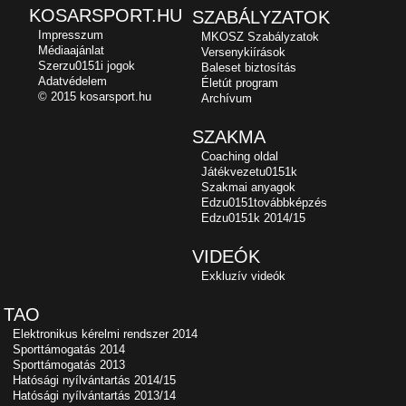
KOSARSPORT.HU
SZABÁLYZATOK
Impresszum
MKOSZ Szabályzatok
Médiaajánlat
Versenykiírások
Szerzu0151i jogok
Baleset biztosítás
Adatvédelem
Életút program
© 2015 kosarsport.hu
Archívum
SZAKMA
Coaching oldal
Játékvezetu0151k
Szakmai anyagok
Edzu0151továbbképzés
Edzu0151k 2014/15
VIDEÓK
Exkluzív videók
TAO
Elektronikus kérelmi rendszer 2014
Sporttámogatás 2014
Sporttámogatás 2013
Hatósági nyílvántartás 2014/15
Hatósági nyílvántartás 2013/14