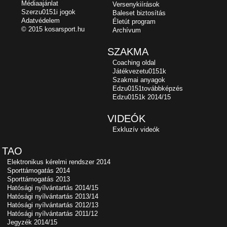
Médiaajánlat
Versenykiírások
Szerzu0151i jogok
Baleset biztosítás
Adatvédelem
Életút program
© 2015 kosarsport.hu
Archívum
SZAKMA
Coaching oldal
Játékvezetu0151k
Szakmai anyagok
Edzu0151továbbképzés
Edzu0151k 2014/15
VIDEÓK
Exkluzív videók
TAO
Elektronikus kérelmi rendszer 2014
Sporttámogatás 2014
Sporttámogatás 2013
Hatósági nyílvántartás 2014/15
Hatósági nyílvántartás 2013/14
Hatósági nyílvántartás 2012/13
Hatósági nyílvántartás 2011/12
Jegyzék 2014/15