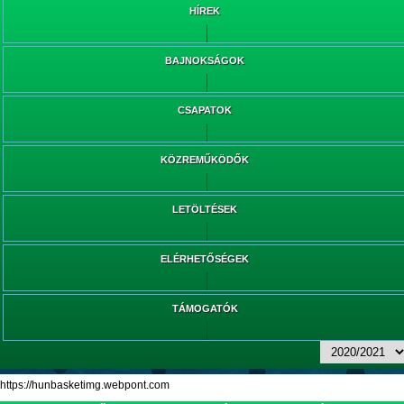
HÍREK
BAJNOKSÁGOK
CSAPATOK
KÖZREMŰKÖDŐK
LETÖLTÉSEK
ELÉRHETŐSÉGEK
TÁMOGATÓK
https://hunbasketimg.webpont.com