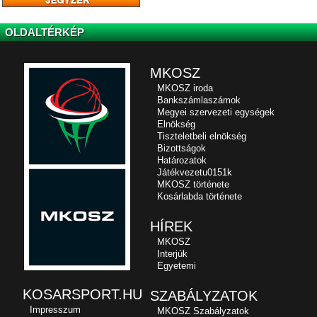
OLDALTÉRKÉP
MKOSZ
MKOSZ iroda
Bankszámlaszámok
Megyei szervezeti egységek
Elnökség
Tiszteletbeli elnökség
Bizottságok
Határozatok
Játékvezetu0151k
MKOSZ története
Kosárlabda története
HÍREK
MKOSZ
Interjúk
Egyetemi
KOSARSPORT.HU
SZABÁLYZATOK
Impresszum
MKOSZ Szabályzatok