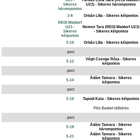
U23 -
Farkas Elina Sára (REGI Waldorf
Sikeres
U23) - Sikeres hárompontos
hárompontos
3-8
Orbán Lilla - Sikeres kétpontos
REGI Waldorf
U23 -
Nemes Tara (REGI Waldorf U23)
Sikeres
- Sikeres kétpontos
kétpontos
5-10
Orbán Lilla - Sikeres kétpontos
. perc
Végh Csenge Róza - Sikeres
5-12
kétpontos
. perc
Ádám Tamara - Sikeres
5-14
kétpontos
. perc
5-16
Tapodi Kata - Sikeres kétpontos
Pilis Basket időkérés
. perc
Ádám Tamara - Sikeres
5-19
hárompontos
Ádám Tamara - Sikeres
5-21
kétpontos