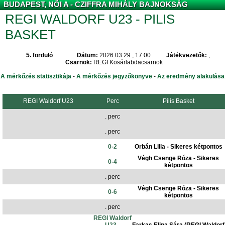
BUDAPEST, NŐI A - CZIFFRA MIHÁLY BAJNOKSÁG
REGI WALDORF U23 - PILIS
BASKET
5. forduló
Dátum:
2026.03.29., 17:00
Játékvezetők:
,
Csarnok:
REGI Kosárlabdacsarnok
A mérkőzés statisztikája
-
A mérkőzés jegyzőkönyve
-
Az eredmény alakulása
REGI Waldorf U23
Perc
Pilis Basket
. perc
. perc
0-2
Orbán Lilla - Sikeres kétpontos
Végh Csenge Róza - Sikeres
0-4
kétpontos
. perc
Végh Csenge Róza - Sikeres
0-6
kétpontos
. perc
REGI Waldorf