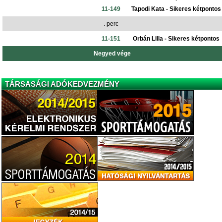
11-149
Tapodi Kata - Sikeres kétpontos
. perc
11-151
Orbán Lilla - Sikeres kétpontos
Negyed vége
TÁRSASÁGI ADÓKEDVEZMÉNY