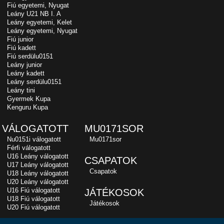
Fiú egyetemi, Nyugat
Leány U21 NB I. A
Leány egyetemi, Kelet
Leány egyetemi, Nyugat
Fiú junior
Fiú kadett
Fiú serdülu0151
Leány junior
Leány kadett
Leány serdülu0151
Leány tini
Gyermek Kupa
Kenguru Kupa
VÁLOGATOTT
MU0171SOR
Nu0151i válogatott
Mu0171sor
Férfi válogatott
U16 Leány válogatott
CSAPATOK
U17 Leány válogatott
Csapatok
U18 Leány válogatott
U20 Leány válogatott
U16 Fiú válogatott
JÁTÉKOSOK
U18 Fiú válogatott
Játékosok
U20 Fiú válogatott