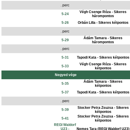
. perc
Végh Csenge Róza - Sikeres
5-24
hárompontos
5-26
Orbán Lilla - Sikeres kétpontos
. perc
Ádám Tamara - Sikeres
5-29
hárompontos
. perc
5-31
Tapodi Kata - Sikeres kétpontos
Végh Csenge Róza - Sikeres
5-33
kétpontos
Negyed vége
Ádám Tamara - Sikeres
5-35
kétpontos
5-37
Tapodi Kata - Sikeres kétpontos
. perc
Stocker Petra Zsuzsa - Sikeres
5-39
kétpontos
Stocker Petra Zsuzsa - Sikeres
5-41
kétpontos
REGI Waldorf
U23 -
Nemes Tara (REGI Waldorf U23)