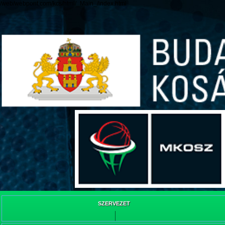
/web/webpont.com/kcs/html/_Main_/index.html
SZERVEZET