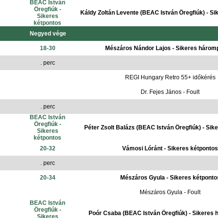
BEAC István
Öregfiúk -
Káldy Zoltán Levente (BEAC István Öregfiúk) - Si
Sikeres
kétpontos
Negyed vége
18-30
Mészáros Nándor Lajos - Sikeres három
. perc
REGI Hungary Retro 55+ időkérés
Dr. Fejes János - Foult
. perc
BEAC István
Öregfiúk -
Péter Zsolt Balázs (BEAC István Öregfiúk) - Sik
Sikeres
kétpontos
20-32
Vámosi Lóránt - Sikeres kétpontos
. perc
20-34
Mészáros Gyula - Sikeres kétponto
Mészáros Gyula - Foult
BEAC István
Öregfiúk -
Poór Csaba (BEAC István Öregfiúk) - Sikeres
Sikeres