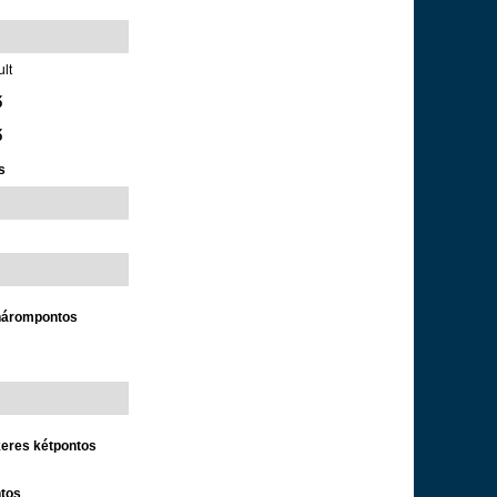
ult
ő
ő
s
 hárompontos
keres kétpontos
ntos