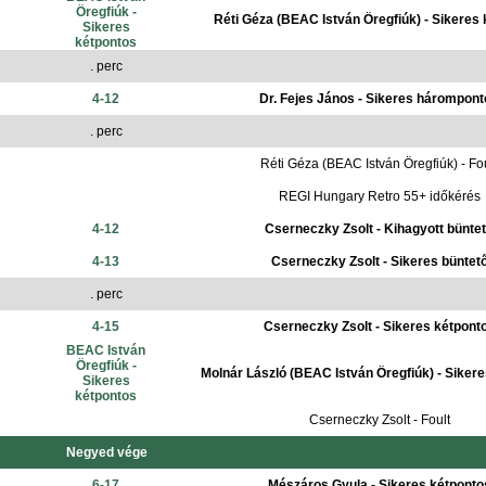
Öregfiúk -
Réti Géza (BEAC István Öregfiúk) - Sikeres
Sikeres
kétpontos
. perc
4-12
Dr. Fejes János - Sikeres hárompon
. perc
Réti Géza (BEAC István Öregfiúk) - Fo
REGI Hungary Retro 55+ időkérés
4-12
Cserneczky Zsolt - Kihagyott bünte
4-13
Cserneczky Zsolt - Sikeres büntet
. perc
4-15
Cserneczky Zsolt - Sikeres kétpont
BEAC István
Öregfiúk -
Molnár László (BEAC István Öregfiúk) - Siker
Sikeres
kétpontos
Cserneczky Zsolt - Foult
Negyed vége
6-17
Mészáros Gyula - Sikeres kétponto