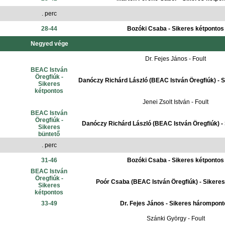
. perc
28-44
Bozóki Csaba - Sikeres kétpontos
Negyed vége
Dr. Fejes János - Foult
BEAC István
Öregfiúk -
Danóczy Richárd László (BEAC István Öregfiúk) - S
Sikeres
kétpontos
Jenei Zsolt István - Foult
BEAC István
Öregfiúk -
Danóczy Richárd László (BEAC István Öregfiúk) - 
Sikeres
büntető
. perc
31-46
Bozóki Csaba - Sikeres kétpontos
BEAC István
Öregfiúk -
Poór Csaba (BEAC István Öregfiúk) - Sikere
Sikeres
kétpontos
33-49
Dr. Fejes János - Sikeres hárompon
Szánki György - Foult