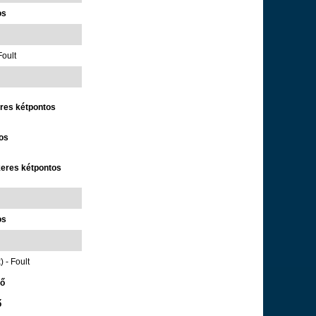
os
Foult
eres kétpontos
tos
keres kétpontos
os
 - Foult
tő
ő