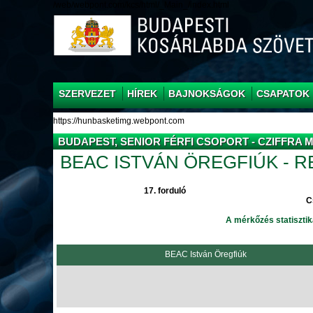
/web/webpont.com/kcs/html/_Main_/index.html
SZERVEZET
HÍREK
BAJNOKSÁGOK
CSAPATOK
https://hunbasketimg.webpont.com
BUDAPEST, SENIOR FÉRFI CSOPORT - CZIFFRA
BEAC ISTVÁN ÖREGFIÚK - 
17. forduló
C
A mérkőzés statisztik
BEAC István Öregfiúk