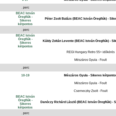
. perc
BEAC István
Öregfiúk -
Péter Zsolt Balázs (BEAC István Öregfiúk) - Sik
Sikeres
kétpontos
. perc
BEAC István
Öregfiúk -
Káldy Zoltán Levente (BEAC István Öregfiúk) - Si
Sikeres
kétpontos
REGI Hungary Retro 55+ időkérés
Mészáros Gyula - Foult
. perc
10-19
Mészáros Gyula - Sikeres kétponto
Mészáros Gyula - Foult
Cserneczky Zsolt - Foult
BEAC István
Öregfiúk -
Danóczy Richárd László (BEAC István Öregfiúk) - S
Sikeres
kétpontos
. perc