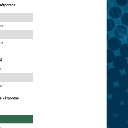
 kétpontos
tos
ult
tő
ő
os
es kétpontos
s