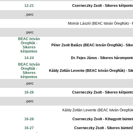
12-21
Cserneczky Zsolt - Sikeres kétpont
. perc
Molnár László (BEAC István Öregfiúk) - 
. perc
BEAC István
Öregfiúk -
Péter Zsolt Balázs (BEAC István Öregfiúk) - Sik
Sikeres
kétpontos
14-24
Dr. Fejes János - Sikeres hárompon
BEAC István
Öregfiúk -
Káldy Zoltán Levente (BEAC István Öregfiúk) - Si
Sikeres
kétpontos
. perc
16-26
Cserneczky Zsolt - Sikeres kétpont
. perc
Káldy Zoltán Levente (BEAC István Öregfiúk)
16-26
Cserneczky Zsolt - Kihagyott bünte
16-27
Cserneczky Zsolt - Sikeres büntet