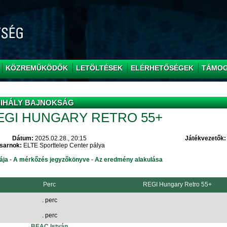
KÖZREMŰKÖDŐK
LETÖLTÉSEK
ELÉRHETŐSÉGEK
TÁMO
 MIHÁLY BAJNOKSÁG
REGI HUNGARY RETRO 55+
Dátum:
2025.02.28., 20:15
Játékvezetők:
sarnok:
ELTE Sporttelep Center pálya
ája
-
A mérkőzés jegyzőkönyve
-
Az eredmény alakulása
Perc
REGI Hungary Retro 55+
. perc
. perc
BEAC István