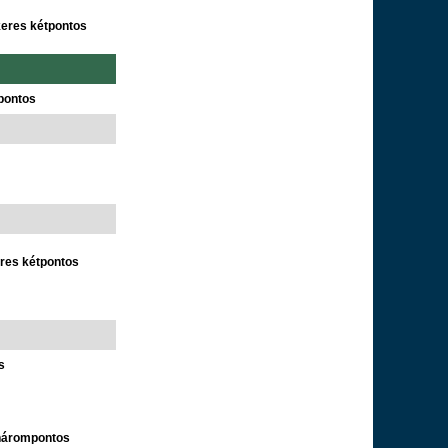
keres kétpontos
pontos
eres kétpontos
s
 hárompontos