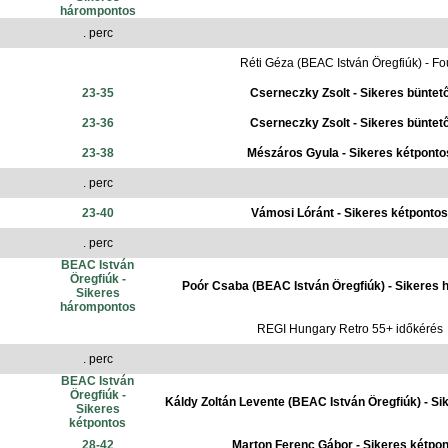
hárompontos
. perc
Réti Géza (BEAC István Öregfiúk) - Fo
23-35
Cserneczky Zsolt - Sikeres büntet
23-36
Cserneczky Zsolt - Sikeres büntet
23-38
Mészáros Gyula - Sikeres kétponto
. perc
23-40
Vámosi Lóránt - Sikeres kétpontos
. perc
BEAC István
Öregfiúk -
Poór Csaba (BEAC István Öregfiúk) - Sikeres
Sikeres
hárompontos
REGI Hungary Retro 55+ időkérés
. perc
BEAC István
Öregfiúk -
Káldy Zoltán Levente (BEAC István Öregfiúk) - Si
Sikeres
kétpontos
28-42
Marton Ferenc Gábor - Sikeres kétpo