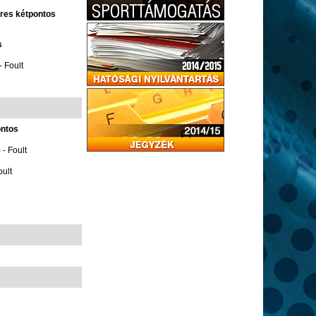
eres kétpontos
s
- Foult
ontos
- Foult
ult