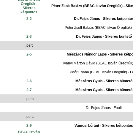
Öregfiúk -
Péter Zsolt Balázs (BEAC István Öregfiúk) - Sik
Sikeres
kétpontos
2-2
Dr. Fejes János - Sikeres kétponto
Péter Zsolt Balázs (BEAC István Öregfiúk) 
2-3
Dr. Fejes János - Sikeres büntető
. perc
2-5
Mészáros Nándor Lajos - Sikeres kétp
Iványi Márton Dávid (BEAC István Öregfiúk) 
Poór Csaba (BEAC István Öregfiúk) - Fo
2-6
Mészáros Gyula - Sikeres büntető
2-7
Mészáros Gyula - Sikeres büntető
. perc
Dr. Fejes János - Foult
. perc
2-9
Vámosi Lóránt - Sikeres kétpontos
BEAC István