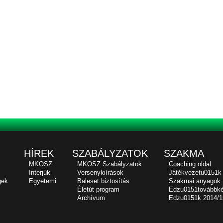
HÍREK
SZABÁLYZATOK
SZAKMA
MKOSZ
MKOSZ Szabályzatok
Coaching oldal
Interjúk
Versenykiírások
Játékvezetu0151k
gek
Egyetemi
Baleset biztosítás
Szakmai anyagok
Életút program
Edzu0151továbbk
Archívum
Edzu0151k 2014/1