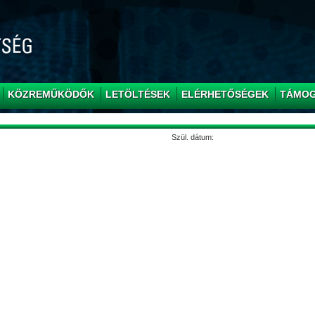
KÖZREMŰKÖDŐK
LETÖLTÉSEK
ELÉRHETŐSÉGEK
TÁMO
Szül. dátum: