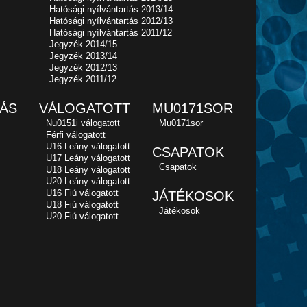
Hatósági nyílvántartás 2013/14
Hatósági nyílvántartás 2012/13
Hatósági nyílvántartás 2011/12
Jegyzék 2014/15
Jegyzék 2013/14
Jegyzék 2012/13
Jegyzék 2011/12
ÁS
VÁLOGATOTT
MU0171SOR
Nu0151i válogatott
Mu0171sor
Férfi válogatott
U16 Leány válogatott
CSAPATOK
U17 Leány válogatott
Csapatok
U18 Leány válogatott
U20 Leány válogatott
U16 Fiú válogatott
JÁTÉKOSOK
U18 Fiú válogatott
Játékosok
U20 Fiú válogatott