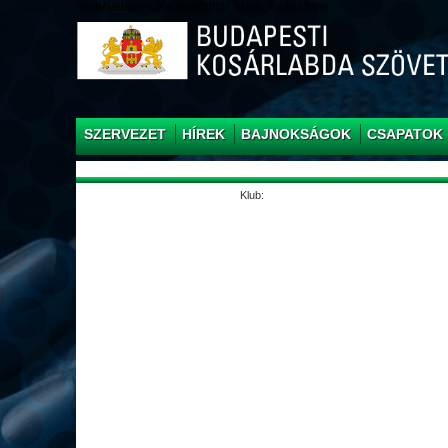
/web/webpont.com/kcs/html/_Main_/index.html
SZERVEZET
HÍREK
BAJNOKSÁGOK
CSAPATOK
Klub: