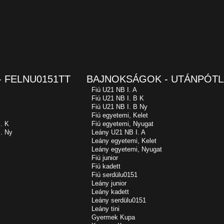
 FELNU0151TT
BAJNOKSÁGOK - UTÁNPÓTL
Fiú U21 NB I. A
Fiú U21 NB I. B K
Fiú U21 NB I. B Ny
Fiú egyetemi, Kelet
. K
Fiú egyetemi, Nyugat
. Ny
Leány U21 NB I. A
Leány egyetemi, Kelet
Leány egyetemi, Nyugat
Fiú junior
Fiú kadett
Fiú serdülu0151
Leány junior
Leány kadett
Leány serdülu0151
Leány tini
Gyermek Kupa