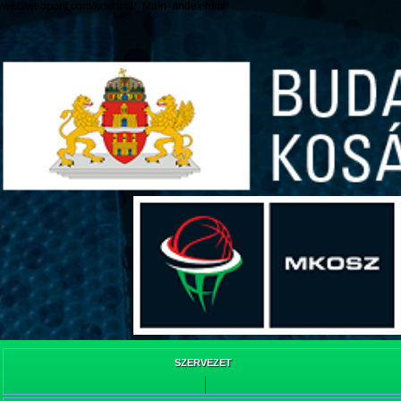
/web/webpont.com/kcs/html/_Main_/index.html
SZERVEZET