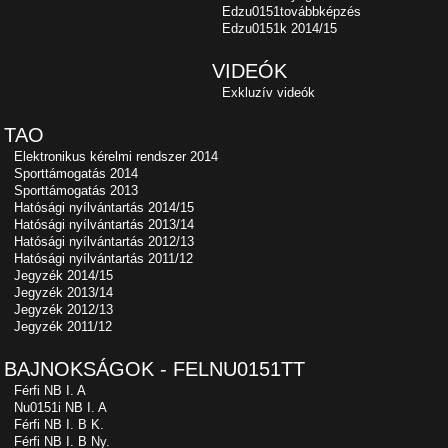
Edzu0151továbbképzés
Edzu0151k 2014/15
VIDEÓK
Exkluzív videók
TAO
Elektronikus kérelmi rendszer 2014
Sporttámogatás 2014
Sporttámogatás 2013
Hatósági nyílvántartás 2014/15
Hatósági nyílvántartás 2013/14
Hatósági nyílvántartás 2012/13
Hatósági nyílvántartás 2011/12
Jegyzék 2014/15
Jegyzék 2013/14
Jegyzék 2012/13
Jegyzék 2011/12
BAJNOKSÁGOK - FELNU0151TT
Férfi NB I. A
Nu0151i NB I. A
Férfi NB I. B K.
Férfi NB I. B Ny.