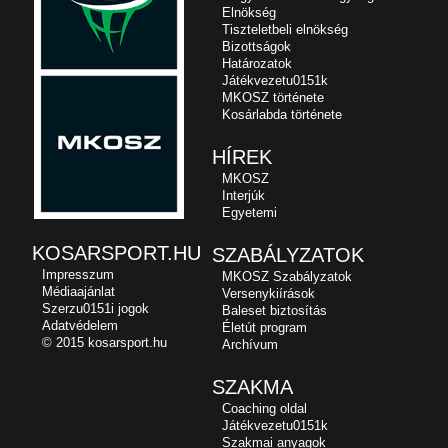
Elnökség
Tiszteletbeli elnökség
Bizottságok
Határozatok
Játékvezetu0151k
MKOSZ története
Kosárlabda története
HÍREK
MKOSZ
Interjúk
Egyetemi
KOSARSPORT.HU
SZABÁLYZATOK
Impresszum
MKOSZ Szabályzatok
Médiaajánlat
Versenykiírások
Szerzu0151i jogok
Baleset biztosítás
Adatvédelem
Életút program
© 2015 kosarsport.hu
Archívum
SZAKMA
Coaching oldal
Játékvezetu0151k
Szakmai anyagok