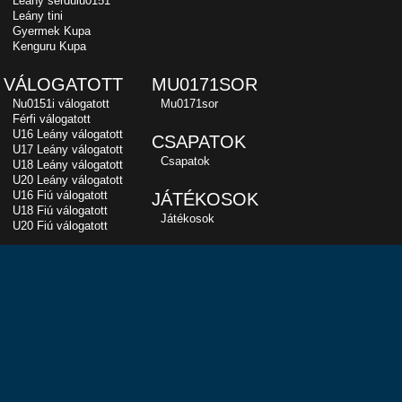
Leány serdülu0151
Leány tini
Gyermek Kupa
Kenguru Kupa
VÁLOGATOTT
MU0171SOR
Nu0151i válogatott
Mu0171sor
Férfi válogatott
U16 Leány válogatott
CSAPATOK
U17 Leány válogatott
Csapatok
U18 Leány válogatott
U20 Leány válogatott
U16 Fiú válogatott
JÁTÉKOSOK
U18 Fiú válogatott
Játékosok
U20 Fiú válogatott