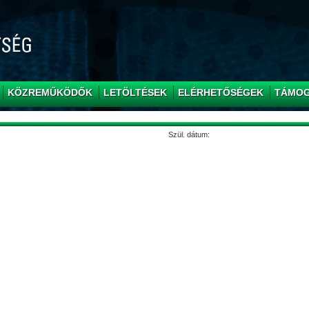
KÖZREMŰKÖDŐK
LETÖLTÉSEK
ELÉRHETŐSÉGEK
TÁMO
Szül. dátum: