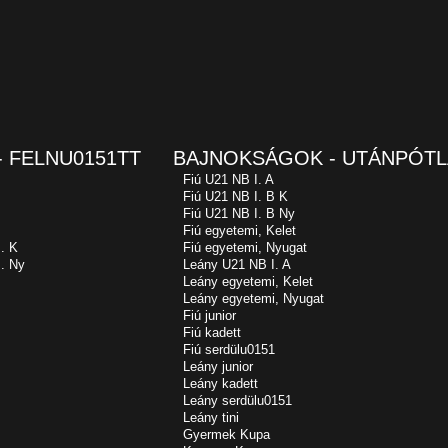
 FELNU0151TT
BAJNOKSÁGOK - UTÁNPÓTL
Fiú U21 NB I. A
Fiú U21 NB I. B K
Fiú U21 NB I. B Ny
Fiú egyetemi, Kelet
. K
Fiú egyetemi, Nyugat
. Ny
Leány U21 NB I. A
Leány egyetemi, Kelet
Leány egyetemi, Nyugat
Fiú junior
Fiú kadett
Fiú serdülu0151
Leány junior
Leány kadett
Leány serdülu0151
Leány tini
Gyermek Kupa