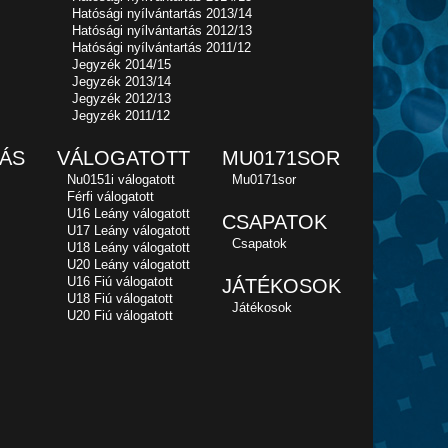
Hatósági nyílvántartás 2013/14
Hatósági nyílvántartás 2012/13
Hatósági nyílvántartás 2011/12
Jegyzék 2014/15
Jegyzék 2013/14
Jegyzék 2012/13
Jegyzék 2011/12
ÁS
VÁLOGATOTT
MU0171SOR
Nu0151i válogatott
Mu0171sor
Férfi válogatott
U16 Leány válogatott
CSAPATOK
U17 Leány válogatott
Csapatok
U18 Leány válogatott
U20 Leány válogatott
U16 Fiú válogatott
JÁTÉKOSOK
U18 Fiú válogatott
Játékosok
U20 Fiú válogatott