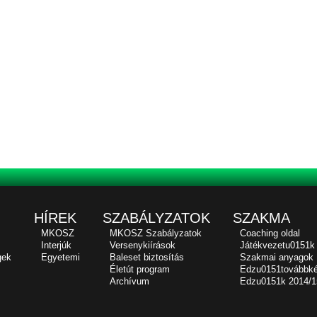
HÍREK
SZABÁLYZATOK
SZAKMA
MKOSZ
MKOSZ Szabályzatok
Coaching oldal
Interjúk
Versenykiírások
Játékvezetu0151k
gek
Egyetemi
Baleset biztosítás
Szakmai anyagok
Életút program
Edzu0151továbbk
Archívum
Edzu0151k 2014/1