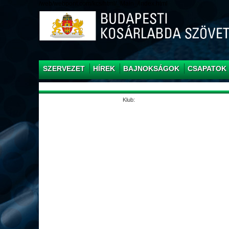
/web/webpont.com/kcs/html/_Main_/index.html
SZERVEZET
HÍREK
BAJNOKSÁGOK
CSAPATOK
Klub: