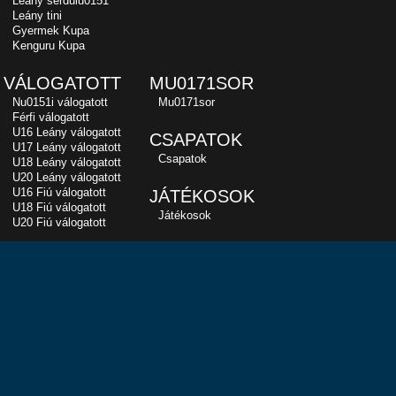
Leány serdülu0151
Leány tini
Gyermek Kupa
Kenguru Kupa
VÁLOGATOTT
MU0171SOR
Nu0151i válogatott
Mu0171sor
Férfi válogatott
U16 Leány válogatott
CSAPATOK
U17 Leány válogatott
Csapatok
U18 Leány válogatott
U20 Leány válogatott
U16 Fiú válogatott
JÁTÉKOSOK
U18 Fiú válogatott
Játékosok
U20 Fiú válogatott