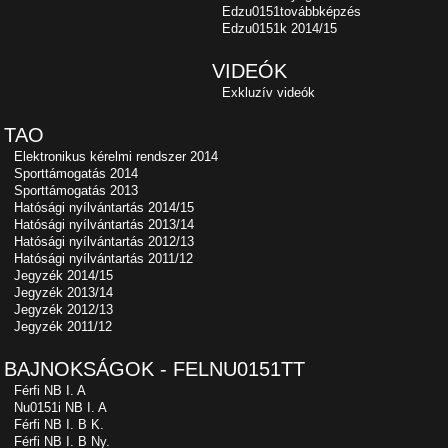
Edzu0151továbbképzés
Edzu0151k 2014/15
VIDEÓK
Exkluzív videók
TAO
Elektronikus kérelmi rendszer 2014
Sporttámogatás 2014
Sporttámogatás 2013
Hatósági nyílvántartás 2014/15
Hatósági nyílvántartás 2013/14
Hatósági nyílvántartás 2012/13
Hatósági nyílvántartás 2011/12
Jegyzék 2014/15
Jegyzék 2013/14
Jegyzék 2012/13
Jegyzék 2011/12
BAJNOKSÁGOK - FELNU0151TT
Férfi NB I. A
Nu0151i NB I. A
Férfi NB I. B K.
Férfi NB I. B Ny.