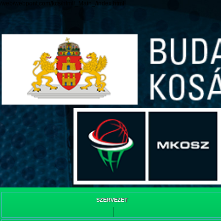
/web/webpont.com/kcs/html/_Main_/index.html
SZERVEZET