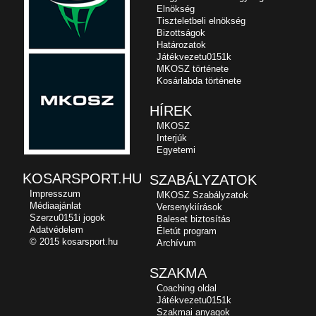
Elnökség
Tiszteletbeli elnökség
Bizottságok
Határozatok
Játékvezetu0151k
MKOSZ története
Kosárlabda története
HÍREK
MKOSZ
Interjúk
Egyetemi
KOSARSPORT.HU
SZABÁLYZATOK
Impresszum
MKOSZ Szabályzatok
Médiaajánlat
Versenykiírások
Szerzu0151i jogok
Baleset biztosítás
Adatvédelem
Életút program
© 2015 kosarsport.hu
Archívum
SZAKMA
Coaching oldal
Játékvezetu0151k
Szakmai anyagok