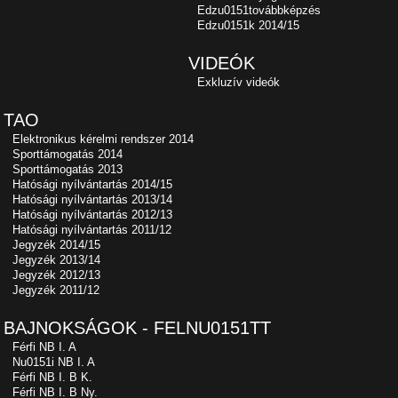
Edzu0151továbbképzés
Edzu0151k 2014/15
VIDEÓK
Exkluzív videók
TAO
Elektronikus kérelmi rendszer 2014
Sporttámogatás 2014
Sporttámogatás 2013
Hatósági nyílvántartás 2014/15
Hatósági nyílvántartás 2013/14
Hatósági nyílvántartás 2012/13
Hatósági nyílvántartás 2011/12
Jegyzék 2014/15
Jegyzék 2013/14
Jegyzék 2012/13
Jegyzék 2011/12
BAJNOKSÁGOK - FELNU0151TT
Férfi NB I. A
Nu0151i NB I. A
Férfi NB I. B K.
Férfi NB I. B Ny.