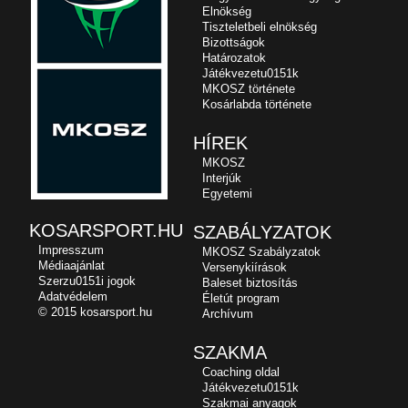
Elnökség
Tiszteletbeli elnökség
Bizottságok
Határozatok
Játékvezetu0151k
MKOSZ története
Kosárlabda története
HÍREK
MKOSZ
Interjúk
Egyetemi
KOSARSPORT.HU
SZABÁLYZATOK
Impresszum
MKOSZ Szabályzatok
Médiaajánlat
Versenykiírások
Szerzu0151i jogok
Baleset biztosítás
Adatvédelem
Életút program
© 2015 kosarsport.hu
Archívum
SZAKMA
Coaching oldal
Játékvezetu0151k
Szakmai anyagok