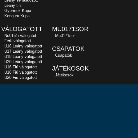
Leány serdülu0151
Leány tini
Gyermek Kupa
Kenguru Kupa
VÁLOGATOTT
MU0171SOR
Nu0151i válogatott
Mu0171sor
Férfi válogatott
U16 Leány válogatott
CSAPATOK
U17 Leány válogatott
Csapatok
U18 Leány válogatott
U20 Leány válogatott
U16 Fiú válogatott
JÁTÉKOSOK
U18 Fiú válogatott
Játékosok
U20 Fiú válogatott