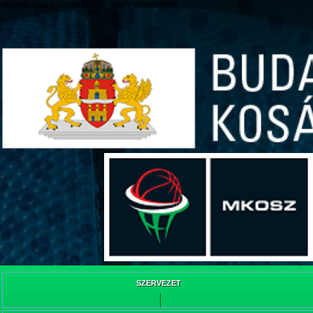
/web/webpont.com/kcs/html/_Main_/index.html
SZERVEZET