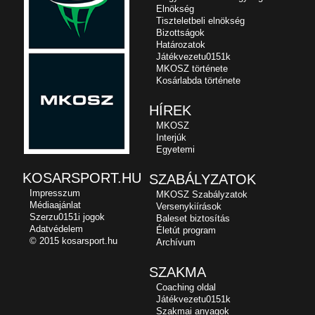
Elnökség
Tiszteletbeli elnökség
Bizottságok
Határozatok
Játékvezetu0151k
MKOSZ története
Kosárlabda története
HÍREK
MKOSZ
Interjúk
Egyetemi
KOSARSPORT.HU
SZABÁLYZATOK
Impresszum
MKOSZ Szabályzatok
Médiaajánlat
Versenykiírások
Szerzu0151i jogok
Baleset biztosítás
Adatvédelem
Életút program
© 2015 kosarsport.hu
Archívum
SZAKMA
Coaching oldal
Játékvezetu0151k
Szakmai anyagok