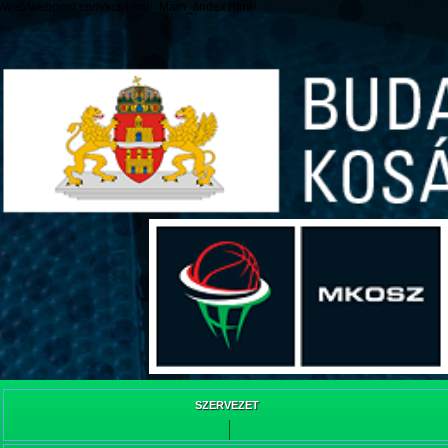
/web/webpont.com/kcs/html/_Main_/index.html
SZERVEZET