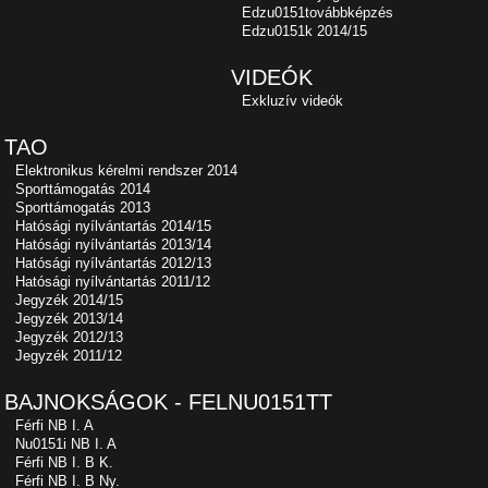
Edzu0151továbbképzés
Edzu0151k 2014/15
VIDEÓK
Exkluzív videók
TAO
Elektronikus kérelmi rendszer 2014
Sporttámogatás 2014
Sporttámogatás 2013
Hatósági nyílvántartás 2014/15
Hatósági nyílvántartás 2013/14
Hatósági nyílvántartás 2012/13
Hatósági nyílvántartás 2011/12
Jegyzék 2014/15
Jegyzék 2013/14
Jegyzék 2012/13
Jegyzék 2011/12
BAJNOKSÁGOK - FELNU0151TT
Férfi NB I. A
Nu0151i NB I. A
Férfi NB I. B K.
Férfi NB I. B Ny.