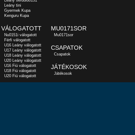
Leány serdülu0151
Leány tini
Gyermek Kupa
Kenguru Kupa
VÁLOGATOTT
MU0171SOR
Nu0151i válogatott
Mu0171sor
Férfi válogatott
U16 Leány válogatott
CSAPATOK
U17 Leány válogatott
Csapatok
U18 Leány válogatott
U20 Leány válogatott
U16 Fiú válogatott
JÁTÉKOSOK
U18 Fiú válogatott
Játékosok
U20 Fiú válogatott