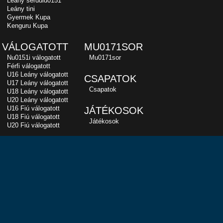
Leány serdülu0151
Leány tini
Gyermek Kupa
Kenguru Kupa
VÁLOGATOTT
MU0171SOR
Nu0151i válogatott
Mu0171sor
Férfi válogatott
U16 Leány válogatott
CSAPATOK
U17 Leány válogatott
Csapatok
U18 Leány válogatott
U20 Leány válogatott
U16 Fiú válogatott
JÁTÉKOSOK
U18 Fiú válogatott
Játékosok
U20 Fiú válogatott