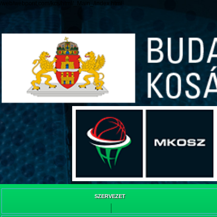
/web/webpont.com/kcs/html/_Main_/index.html
SZERVEZET