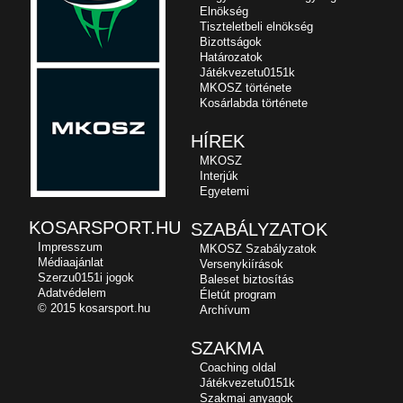
Elnökség
Tiszteletbeli elnökség
Bizottságok
Határozatok
Játékvezetu0151k
MKOSZ története
Kosárlabda története
HÍREK
MKOSZ
Interjúk
Egyetemi
KOSARSPORT.HU
SZABÁLYZATOK
Impresszum
MKOSZ Szabályzatok
Médiaajánlat
Versenykiírások
Szerzu0151i jogok
Baleset biztosítás
Adatvédelem
Életút program
© 2015 kosarsport.hu
Archívum
SZAKMA
Coaching oldal
Játékvezetu0151k
Szakmai anyagok