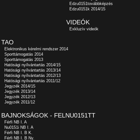
Edzu0151továbbképzés
Edzu0151k 2014/15
VIDEÓK
Exkluzív videók
TAO
Elektronikus kérelmi rendszer 2014
Sporttámogatás 2014
Sporttámogatás 2013
Hatósági nyílvántartás 2014/15
Hatósági nyílvántartás 2013/14
Hatósági nyílvántartás 2012/13
Hatósági nyílvántartás 2011/12
Jegyzék 2014/15
Jegyzék 2013/14
Jegyzék 2012/13
Jegyzék 2011/12
BAJNOKSÁGOK - FELNU0151TT
Férfi NB I. A
Nu0151i NB I. A
Férfi NB I. B K.
Férfi NB I. B Ny.