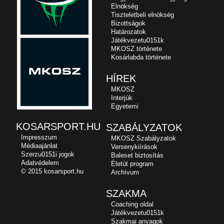
Elnökség
Tiszteletbeli elnökség
Bizottságok
Határozatok
Játékvezetu0151k
MKOSZ története
Kosárlabda története
HÍREK
MKOSZ
Interjúk
Egyetemi
KOSARSPORT.HU
SZABÁLYZATOK
Impresszum
MKOSZ Szabályzatok
Médiaajánlat
Versenykiírások
Szerzu0151i jogok
Baleset biztosítás
Adatvédelem
Életút program
© 2015 kosarsport.hu
Archívum
SZAKMA
Coaching oldal
Játékvezetu0151k
Szakmai anyagok