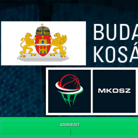
/web/webpont.com/kcs/html/_Main_/index.html
SZERVEZET