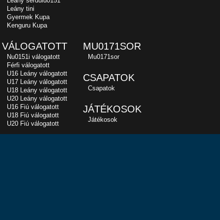
Leány serdülu0151
Leány tini
Gyermek Kupa
Kenguru Kupa
VÁLOGATOTT
MU0171SOR
Nu0151i válogatott
Mu0171sor
Férfi válogatott
U16 Leány válogatott
CSAPATOK
U17 Leány válogatott
Csapatok
U18 Leány válogatott
U20 Leány válogatott
U16 Fiú válogatott
JÁTÉKOSOK
U18 Fiú válogatott
Játékosok
U20 Fiú válogatott