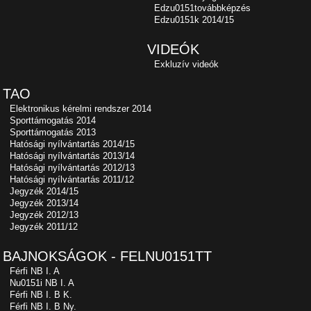
Edzu0151továbbképzés
Edzu0151k 2014/15
VIDEÓK
Exkluzív videók
TAO
Elektronikus kérelmi rendszer 2014
Sporttámogatás 2014
Sporttámogatás 2013
Hatósági nyílvántartás 2014/15
Hatósági nyílvántartás 2013/14
Hatósági nyílvántartás 2012/13
Hatósági nyílvántartás 2011/12
Jegyzék 2014/15
Jegyzék 2013/14
Jegyzék 2012/13
Jegyzék 2011/12
BAJNOKSÁGOK - FELNU0151TT
Férfi NB I. A
Nu0151i NB I. A
Férfi NB I. B K.
Férfi NB I. B Ny.