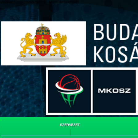
/web/webpont.com/kcs/html/_Main_/index.html
SZERVEZET