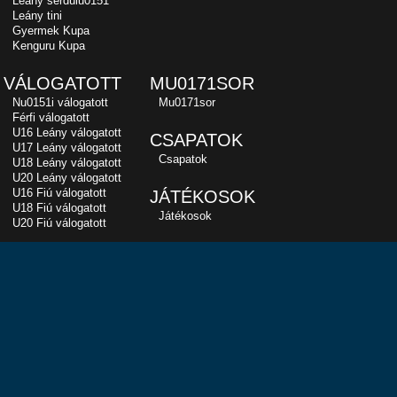
Leány serdülu0151
Leány tini
Gyermek Kupa
Kenguru Kupa
VÁLOGATOTT
MU0171SOR
Nu0151i válogatott
Mu0171sor
Férfi válogatott
U16 Leány válogatott
CSAPATOK
U17 Leány válogatott
Csapatok
U18 Leány válogatott
U20 Leány válogatott
U16 Fiú válogatott
JÁTÉKOSOK
U18 Fiú válogatott
Játékosok
U20 Fiú válogatott