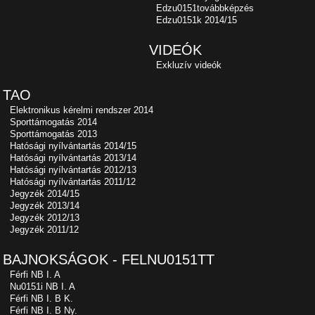
Edzu0151továbbképzés
Edzu0151k 2014/15
VIDEÓK
Exkluzív videók
TAO
Elektronikus kérelmi rendszer 2014
Sporttámogatás 2014
Sporttámogatás 2013
Hatósági nyílvántartás 2014/15
Hatósági nyílvántartás 2013/14
Hatósági nyílvántartás 2012/13
Hatósági nyílvántartás 2011/12
Jegyzék 2014/15
Jegyzék 2013/14
Jegyzék 2012/13
Jegyzék 2011/12
BAJNOKSÁGOK - FELNU0151TT
Férfi NB I. A
Nu0151i NB I. A
Férfi NB I. B K.
Férfi NB I. B Ny.