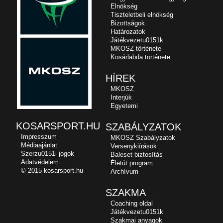
Elnökség
Tiszteletbeli elnökség
Bizottságok
Határozatok
Játékvezetu0151k
MKOSZ története
Kosárlabda története
HÍREK
MKOSZ
Interjúk
Egyetemi
KOSARSPORT.HU
SZABÁLYZATOK
Impresszum
MKOSZ Szabályzatok
Médiaajánlat
Versenykiírások
Szerzu0151i jogok
Baleset biztosítás
Adatvédelem
Életút program
© 2015 kosarsport.hu
Archívum
SZAKMA
Coaching oldal
Játékvezetu0151k
Szakmai anyagok