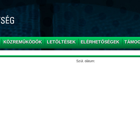
KÖZREMŰKÖDŐK
LETÖLTÉSEK
ELÉRHETŐSÉGEK
TÁMO
Szül. dátum: