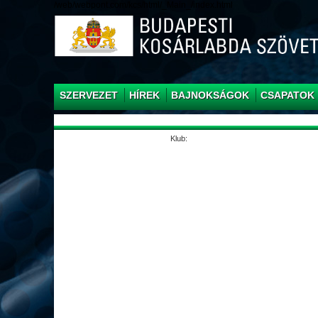
/web/webpont.com/kcs/html/_Main_/index.html
SZERVEZET
HÍREK
BAJNOKSÁGOK
CSAPATOK
Klub: