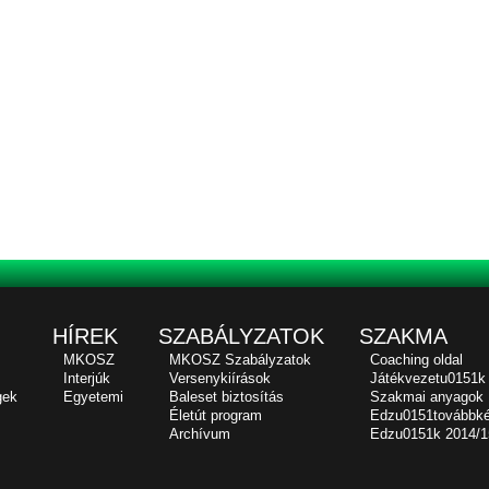
HÍREK
SZABÁLYZATOK
SZAKMA
MKOSZ
MKOSZ Szabályzatok
Coaching oldal
Interjúk
Versenykiírások
Játékvezetu0151k
gek
Egyetemi
Baleset biztosítás
Szakmai anyagok
Életút program
Edzu0151továbbk
Archívum
Edzu0151k 2014/1