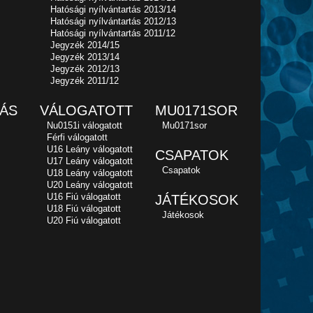
Hatósági nyílvántartás 2013/14
Hatósági nyílvántartás 2012/13
Hatósági nyílvántartás 2011/12
Jegyzék 2014/15
Jegyzék 2013/14
Jegyzék 2012/13
Jegyzék 2011/12
ÁS
VÁLOGATOTT
MU0171SOR
Nu0151i válogatott
Mu0171sor
Férfi válogatott
U16 Leány válogatott
CSAPATOK
U17 Leány válogatott
Csapatok
U18 Leány válogatott
U20 Leány válogatott
U16 Fiú válogatott
JÁTÉKOSOK
U18 Fiú válogatott
Játékosok
U20 Fiú válogatott