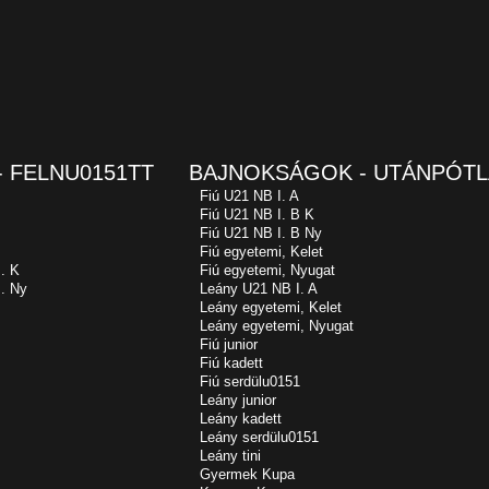
 FELNU0151TT
BAJNOKSÁGOK - UTÁNPÓTL
Fiú U21 NB I. A
Fiú U21 NB I. B K
Fiú U21 NB I. B Ny
Fiú egyetemi, Kelet
. K
Fiú egyetemi, Nyugat
. Ny
Leány U21 NB I. A
Leány egyetemi, Kelet
Leány egyetemi, Nyugat
Fiú junior
Fiú kadett
Fiú serdülu0151
Leány junior
Leány kadett
Leány serdülu0151
Leány tini
Gyermek Kupa