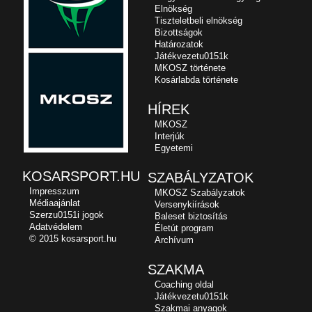
Elnökség
Tiszteletbeli elnökség
Bizottságok
Határozatok
Játékvezetu0151k
MKOSZ története
Kosárlabda története
HÍREK
MKOSZ
Interjúk
Egyetemi
KOSARSPORT.HU
SZABÁLYZATOK
Impresszum
MKOSZ Szabályzatok
Médiaajánlat
Versenykiírások
Szerzu0151i jogok
Baleset biztosítás
Adatvédelem
Életút program
© 2015 kosarsport.hu
Archívum
SZAKMA
Coaching oldal
Játékvezetu0151k
Szakmai anyagok