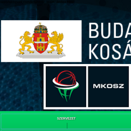
/web/webpont.com/kcs/html/_Main_/index.html
SZERVEZET