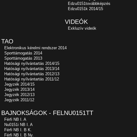
Edzu0151továbbképzés
Edzu0151k 2014/15
VIDEÓK
Exkluzív videók
TAO
Elektronikus kérelmi rendszer 2014
Sporttámogatás 2014
Sporttámogatás 2013
Hatósági nyílvántartás 2014/15
Hatósági nyílvántartás 2013/14
Hatósági nyílvántartás 2012/13
Hatósági nyílvántartás 2011/12
Jegyzék 2014/15
Jegyzék 2013/14
Jegyzék 2012/13
Jegyzék 2011/12
BAJNOKSÁGOK - FELNU0151TT
Férfi NB I. A
Nu0151i NB I. A
Férfi NB I. B K.
Férfi NB I. B Ny.