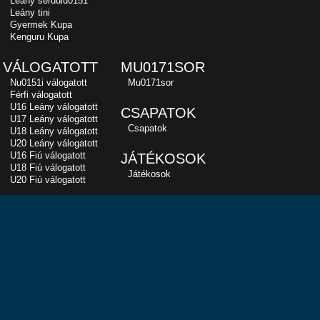
Leány serdülu0151
Leány tini
Gyermek Kupa
Kenguru Kupa
VÁLOGATOTT
MU0171SOR
Nu0151i válogatott
Mu0171sor
Férfi válogatott
U16 Leány válogatott
CSAPATOK
U17 Leány válogatott
Csapatok
U18 Leány válogatott
U20 Leány válogatott
U16 Fiú válogatott
JÁTÉKOSOK
U18 Fiú válogatott
Játékosok
U20 Fiú válogatott