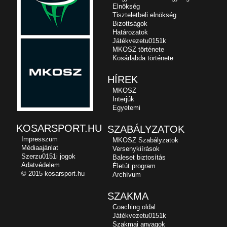
Elnökség
Tiszteletbeli elnökség
Bizottságok
Határozatok
Játékvezetu0151k
MKOSZ története
Kosárlabda története
HÍREK
MKOSZ
Interjúk
Egyetemi
KOSARSPORT.HU
SZABÁLYZATOK
Impresszum
MKOSZ Szabályzatok
Médiaajánlat
Versenykiírások
Szerzu0151i jogok
Baleset biztosítás
Adatvédelem
Életút program
© 2015 kosarsport.hu
Archívum
SZAKMA
Coaching oldal
Játékvezetu0151k
Szakmai anyagok