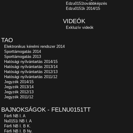
Edzu0151továbbképzés
Edzu0151k 2014/15
VIDEÓK
Exkluzív videók
TAO
Elektronikus kérelmi rendszer 2014
Sporttámogatás 2014
Sporttámogatás 2013
Hatósági nyílvántartás 2014/15
Hatósági nyílvántartás 2013/14
Hatósági nyílvántartás 2012/13
Hatósági nyílvántartás 2011/12
Jegyzék 2014/15
Jegyzék 2013/14
Jegyzék 2012/13
Jegyzék 2011/12
BAJNOKSÁGOK - FELNU0151TT
Férfi NB I. A
Nu0151i NB I. A
Férfi NB I. B K.
Férfi NB I. B Ny.