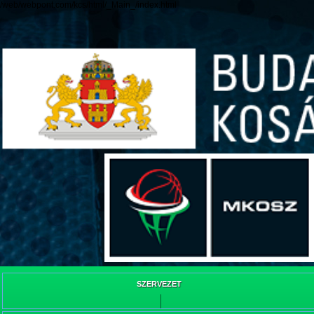
/web/webpont.com/kcs/html/_Main_/index.html
SZERVEZET