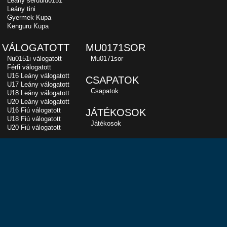
Leány serdülu0151
Leány tini
Gyermek Kupa
Kenguru Kupa
VÁLOGATOTT
MU0171SOR
Nu0151i válogatott
Mu0171sor
Férfi válogatott
U16 Leány válogatott
CSAPATOK
U17 Leány válogatott
Csapatok
U18 Leány válogatott
U20 Leány válogatott
U16 Fiú válogatott
JÁTÉKOSOK
U18 Fiú válogatott
Játékosok
U20 Fiú válogatott