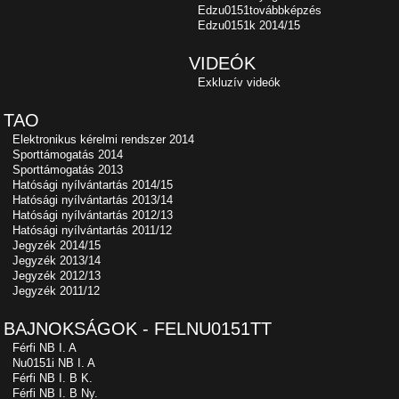
Edzu0151továbbképzés
Edzu0151k 2014/15
VIDEÓK
Exkluzív videók
TAO
Elektronikus kérelmi rendszer 2014
Sporttámogatás 2014
Sporttámogatás 2013
Hatósági nyílvántartás 2014/15
Hatósági nyílvántartás 2013/14
Hatósági nyílvántartás 2012/13
Hatósági nyílvántartás 2011/12
Jegyzék 2014/15
Jegyzék 2013/14
Jegyzék 2012/13
Jegyzék 2011/12
BAJNOKSÁGOK - FELNU0151TT
Férfi NB I. A
Nu0151i NB I. A
Férfi NB I. B K.
Férfi NB I. B Ny.