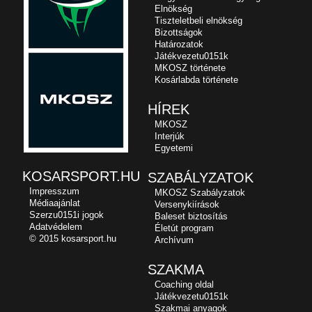
Elnökség
Tiszteletbeli elnökség
Bizottságok
Határozatok
Játékvezetu0151k
MKOSZ története
Kosárlabda története
HÍREK
MKOSZ
Interjúk
Egyetemi
KOSARSPORT.HU
SZABÁLYZATOK
Impresszum
MKOSZ Szabályzatok
Médiaajánlat
Versenykiírások
Szerzu0151i jogok
Baleset biztosítás
Adatvédelem
Életút program
© 2015 kosarsport.hu
Archívum
SZAKMA
Coaching oldal
Játékvezetu0151k
Szakmai anyagok