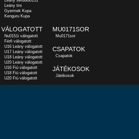
Leány serdülu0151
Leány tini
Gyermek Kupa
Kenguru Kupa
VÁLOGATOTT
MU0171SOR
Nu0151i válogatott
Mu0171sor
Férfi válogatott
U16 Leány válogatott
CSAPATOK
U17 Leány válogatott
Csapatok
U18 Leány válogatott
U20 Leány válogatott
U16 Fiú válogatott
JÁTÉKOSOK
U18 Fiú válogatott
Játékosok
U20 Fiú válogatott