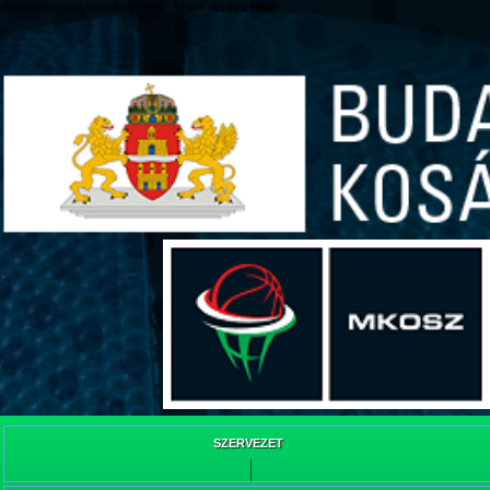
/web/webpont.com/kcs/html/_Main_/index.html
SZERVEZET