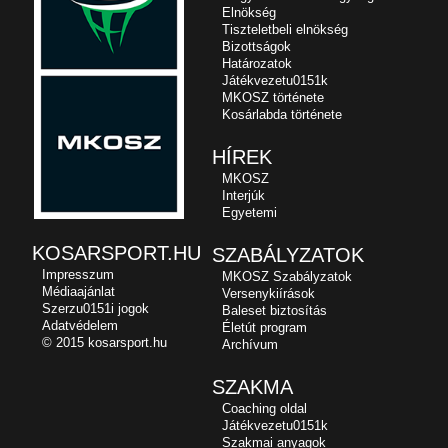
Elnökség
Tiszteletbeli elnökség
Bizottságok
Határozatok
Játékvezetu0151k
MKOSZ története
Kosárlabda története
HÍREK
MKOSZ
Interjúk
Egyetemi
KOSARSPORT.HU
SZABÁLYZATOK
Impresszum
MKOSZ Szabályzatok
Médiaajánlat
Versenykiírások
Szerzu0151i jogok
Baleset biztosítás
Adatvédelem
Életút program
© 2015 kosarsport.hu
Archívum
SZAKMA
Coaching oldal
Játékvezetu0151k
Szakmai anyagok