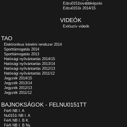
Edzu0151továbbképzés
Edzu0151k 2014/15
VIDEÓK
Exkluzív videók
TAO
Elektronikus kérelmi rendszer 2014
Sporttámogatás 2014
Sporttámogatás 2013
Hatósági nyílvántartás 2014/15
Hatósági nyílvántartás 2013/14
Hatósági nyílvántartás 2012/13
Hatósági nyílvántartás 2011/12
Jegyzék 2014/15
Jegyzék 2013/14
Jegyzék 2012/13
Jegyzék 2011/12
BAJNOKSÁGOK - FELNU0151TT
Férfi NB I. A
Nu0151i NB I. A
Férfi NB I. B K.
Férfi NB I. B Ny.