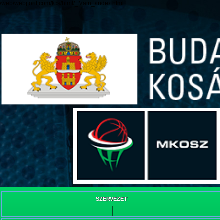
/web/webpont.com/kcs/html/_Main_/index.html
SZERVEZET