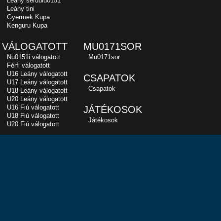
Leány serdülu0151
Leány tini
Gyermek Kupa
Kenguru Kupa
VÁLOGATOTT
MU0171SOR
Nu0151i válogatott
Mu0171sor
Férfi válogatott
U16 Leány válogatott
CSAPATOK
U17 Leány válogatott
Csapatok
U18 Leány válogatott
U20 Leány válogatott
U16 Fiú válogatott
JÁTÉKOSOK
U18 Fiú válogatott
Játékosok
U20 Fiú válogatott