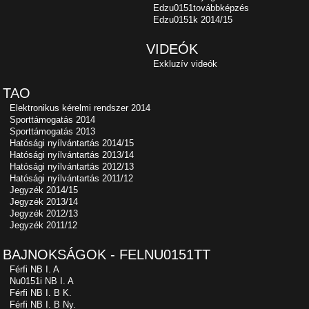
Edzu0151továbbképzés
Edzu0151k 2014/15
VIDEÓK
Exkluzív videók
TAO
Elektronikus kérelmi rendszer 2014
Sporttámogatás 2014
Sporttámogatás 2013
Hatósági nyílvántartás 2014/15
Hatósági nyílvántartás 2013/14
Hatósági nyílvántartás 2012/13
Hatósági nyílvántartás 2011/12
Jegyzék 2014/15
Jegyzék 2013/14
Jegyzék 2012/13
Jegyzék 2011/12
BAJNOKSÁGOK - FELNU0151TT
Férfi NB I. A
Nu0151i NB I. A
Férfi NB I. B K.
Férfi NB I. B Ny.