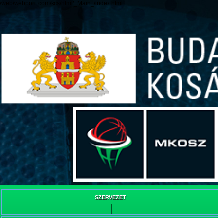
/web/webpont.com/kcs/html/_Main_/index.html
SZERVEZET