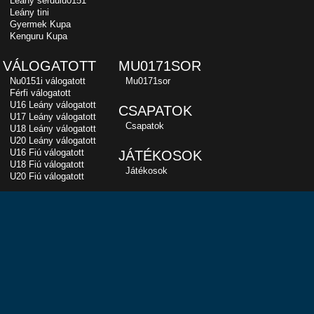
Leány serdülu0151
Leány tini
Gyermek Kupa
Kenguru Kupa
VÁLOGATOTT
MU0171SOR
Nu0151i válogatott
Mu0171sor
Férfi válogatott
U16 Leány válogatott
CSAPATOK
U17 Leány válogatott
Csapatok
U18 Leány válogatott
U20 Leány válogatott
U16 Fiú válogatott
JÁTÉKOSOK
U18 Fiú válogatott
Játékosok
U20 Fiú válogatott