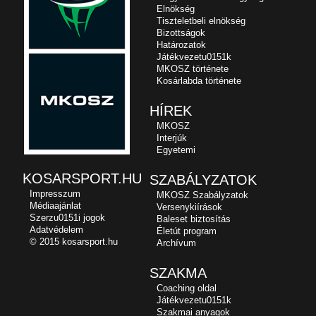
Elnökség
Tiszteletbeli elnökség
Bizottságok
Határozatok
Játékvezetu0151k
MKOSZ története
Kosárlabda története
HÍREK
MKOSZ
Interjúk
Egyetemi
KOSARSPORT.HU
SZABÁLYZATOK
Impresszum
MKOSZ Szabályzatok
Médiaajánlat
Versenykiírások
Szerzu0151i jogok
Baleset biztosítás
Adatvédelem
Életút program
© 2015 kosarsport.hu
Archívum
SZAKMA
Coaching oldal
Játékvezetu0151k
Szakmai anyagok