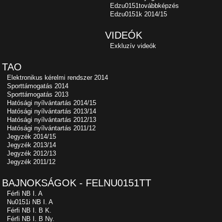
Edzu0151továbbképzés
Edzu0151k 2014/15
VIDEÓK
Exkluzív videók
TAO
Elektronikus kérelmi rendszer 2014
Sporttámogatás 2014
Sporttámogatás 2013
Hatósági nyílvántartás 2014/15
Hatósági nyílvántartás 2013/14
Hatósági nyílvántartás 2012/13
Hatósági nyílvántartás 2011/12
Jegyzék 2014/15
Jegyzék 2013/14
Jegyzék 2012/13
Jegyzék 2011/12
BAJNOKSÁGOK - FELNU0151TT
Férfi NB I. A
Nu0151i NB I. A
Férfi NB I. B K.
Férfi NB I. B Ny.