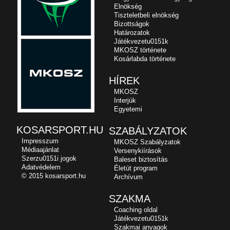
Elnökség
Tiszteletbeli elnökség
Bizottságok
Határozatok
Játékvezetu0151k
MKOSZ története
Kosárlabda története
HÍREK
MKOSZ
Interjúk
Egyetemi
KOSARSPORT.HU
SZABÁLYZATOK
Impresszum
MKOSZ Szabályzatok
Médiaajánlat
Versenykiírások
Szerzu0151i jogok
Baleset biztosítás
Adatvédelem
Életút program
© 2015 kosarsport.hu
Archívum
SZAKMA
Coaching oldal
Játékvezetu0151k
Szakmai anyagok