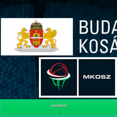
/web/webpont.com/kcs/html/_Main_/index.html
SZERVEZET