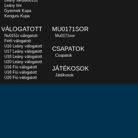
Leány serdülu0151
Leány tini
Gyermek Kupa
Kenguru Kupa
VÁLOGATOTT
MU0171SOR
Nu0151i válogatott
Mu0171sor
Férfi válogatott
U16 Leány válogatott
CSAPATOK
U17 Leány válogatott
Csapatok
U18 Leány válogatott
U20 Leány válogatott
U16 Fiú válogatott
JÁTÉKOSOK
U18 Fiú válogatott
Játékosok
U20 Fiú válogatott