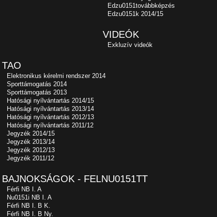
Edzu0151továbbképzés
Edzu0151k 2014/15
VIDEÓK
Exkluzív videók
TAO
Elektronikus kérelmi rendszer 2014
Sporttámogatás 2014
Sporttámogatás 2013
Hatósági nyílvántartás 2014/15
Hatósági nyílvántartás 2013/14
Hatósági nyílvántartás 2012/13
Hatósági nyílvántartás 2011/12
Jegyzék 2014/15
Jegyzék 2013/14
Jegyzék 2012/13
Jegyzék 2011/12
BAJNOKSÁGOK - FELNU0151TT
Férfi NB I. A
Nu0151i NB I. A
Férfi NB I. B K.
Férfi NB I. B Ny.