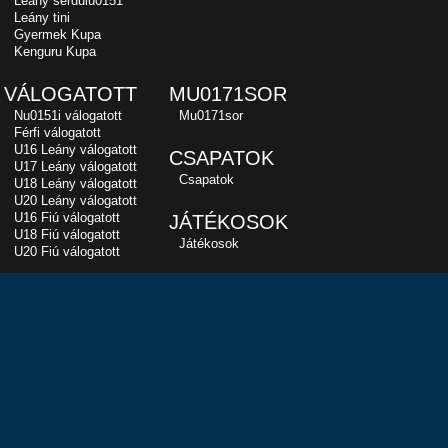
Leány serdülu0151
Leány tini
Gyermek Kupa
Kenguru Kupa
VÁLOGATOTT
MU0171SOR
Nu0151i válogatott
Mu0171sor
Férfi válogatott
U16 Leány válogatott
CSAPATOK
U17 Leány válogatott
Csapatok
U18 Leány válogatott
U20 Leány válogatott
U16 Fiú válogatott
JÁTÉKOSOK
U18 Fiú válogatott
Játékosok
U20 Fiú válogatott