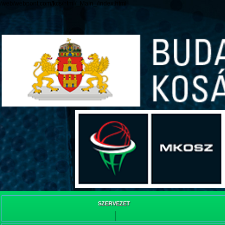
/web/webpont.com/kcs/html/_Main_/index.html
SZERVEZET