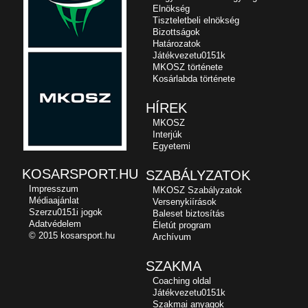
Elnökség
Tiszteletbeli elnökség
Bizottságok
Határozatok
Játékvezetu0151k
MKOSZ története
Kosárlabda története
HÍREK
MKOSZ
Interjúk
Egyetemi
KOSARSPORT.HU
SZABÁLYZATOK
Impresszum
MKOSZ Szabályzatok
Médiaajánlat
Versenykiírások
Szerzu0151i jogok
Baleset biztosítás
Adatvédelem
Életút program
© 2015 kosarsport.hu
Archívum
SZAKMA
Coaching oldal
Játékvezetu0151k
Szakmai anyagok