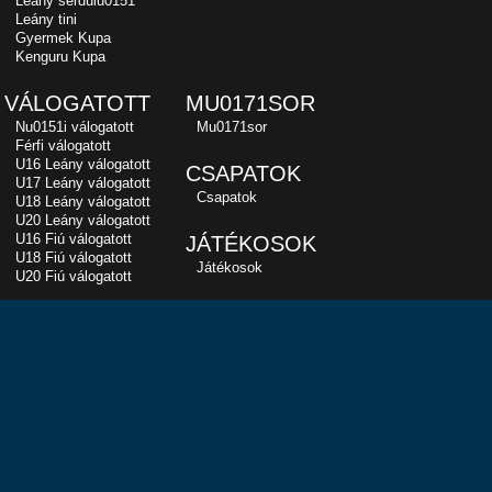
Leány serdülu0151
Leány tini
Gyermek Kupa
Kenguru Kupa
VÁLOGATOTT
MU0171SOR
Nu0151i válogatott
Mu0171sor
Férfi válogatott
U16 Leány válogatott
CSAPATOK
U17 Leány válogatott
Csapatok
U18 Leány válogatott
U20 Leány válogatott
U16 Fiú válogatott
JÁTÉKOSOK
U18 Fiú válogatott
Játékosok
U20 Fiú válogatott