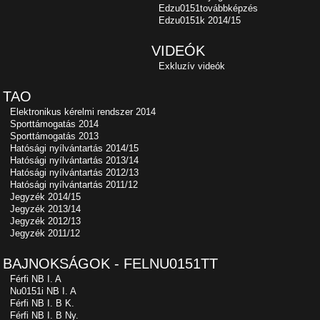
Edzu0151továbbképzés
Edzu0151k 2014/15
VIDEÓK
Exkluzív videók
TAO
Elektronikus kérelmi rendszer 2014
Sporttámogatás 2014
Sporttámogatás 2013
Hatósági nyílvántartás 2014/15
Hatósági nyílvántartás 2013/14
Hatósági nyílvántartás 2012/13
Hatósági nyílvántartás 2011/12
Jegyzék 2014/15
Jegyzék 2013/14
Jegyzék 2012/13
Jegyzék 2011/12
BAJNOKSÁGOK - FELNU0151TT
Férfi NB I. A
Nu0151i NB I. A
Férfi NB I. B K.
Férfi NB I. B Ny.