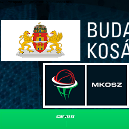
/web/webpont.com/kcs/html/_Main_/index.html
SZERVEZET