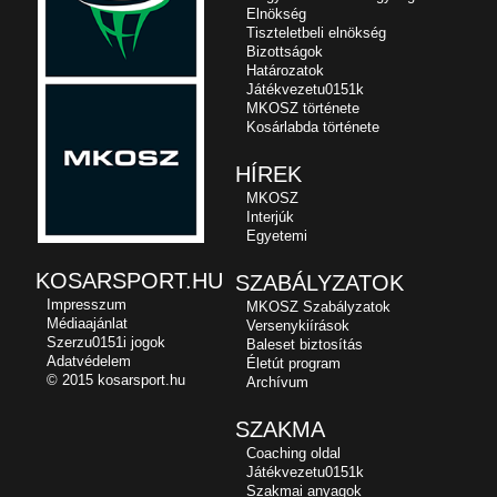
Elnökség
Tiszteletbeli elnökség
Bizottságok
Határozatok
Játékvezetu0151k
MKOSZ története
Kosárlabda története
HÍREK
MKOSZ
Interjúk
Egyetemi
KOSARSPORT.HU
SZABÁLYZATOK
Impresszum
MKOSZ Szabályzatok
Médiaajánlat
Versenykiírások
Szerzu0151i jogok
Baleset biztosítás
Adatvédelem
Életút program
© 2015 kosarsport.hu
Archívum
SZAKMA
Coaching oldal
Játékvezetu0151k
Szakmai anyagok