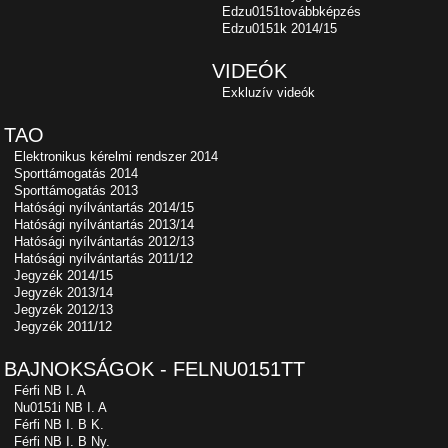
Edzu0151továbbképzés
Edzu0151k 2014/15
VIDEÓK
Exkluzív videók
TAO
Elektronikus kérelmi rendszer 2014
Sporttámogatás 2014
Sporttámogatás 2013
Hatósági nyílvántartás 2014/15
Hatósági nyílvántartás 2013/14
Hatósági nyílvántartás 2012/13
Hatósági nyílvántartás 2011/12
Jegyzék 2014/15
Jegyzék 2013/14
Jegyzék 2012/13
Jegyzék 2011/12
BAJNOKSÁGOK - FELNU0151TT
Férfi NB I. A
Nu0151i NB I. A
Férfi NB I. B K.
Férfi NB I. B Ny.