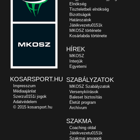
Elnökség
Tiszteletbeli elnökség
Bizottságok
Határozatok
Játékvezetu0151k
MKOSZ története
Kosárlabda története
HÍREK
MKOSZ
Interjúk
Egyetemi
KOSARSPORT.HU
SZABÁLYZATOK
Impresszum
MKOSZ Szabályzatok
Médiaajánlat
Versenykiírások
Szerzu0151i jogok
Baleset biztosítás
Adatvédelem
Életút program
© 2015 kosarsport.hu
Archívum
SZAKMA
Coaching oldal
Játékvezetu0151k
Szakmai anyagok