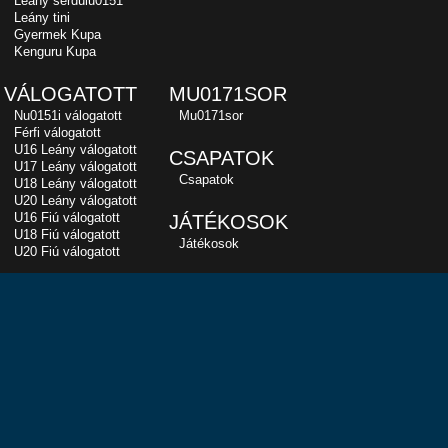
Leány serdülu0151
Leány tini
Gyermek Kupa
Kenguru Kupa
VÁLOGATOTT
MU0171SOR
Nu0151i válogatott
Mu0171sor
Férfi válogatott
U16 Leány válogatott
CSAPATOK
U17 Leány válogatott
Csapatok
U18 Leány válogatott
U20 Leány válogatott
U16 Fiú válogatott
JÁTÉKOSOK
U18 Fiú válogatott
Játékosok
U20 Fiú válogatott