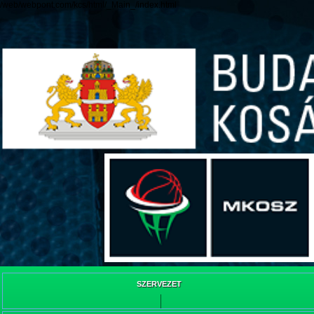
/web/webpont.com/kcs/html/_Main_/index.html
SZERVEZET