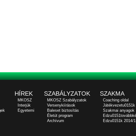
HÍREK
SZABÁLYZATOK
SZAKMA
MKOSZ
MKOSZ Szabályzatok
Coaching oldal
Interjúk
Versenykiírások
Játékvezetu0151k
gek
Egyetemi
Baleset biztosítás
Szakmai anyagok
Életút program
Edzu0151továbbk
Archívum
Edzu0151k 2014/1