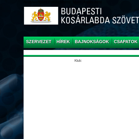
/web/webpont.com/kcs/html/_Main_/index.html
SZERVEZET
HÍREK
BAJNOKSÁGOK
CSAPATOK
Klub: