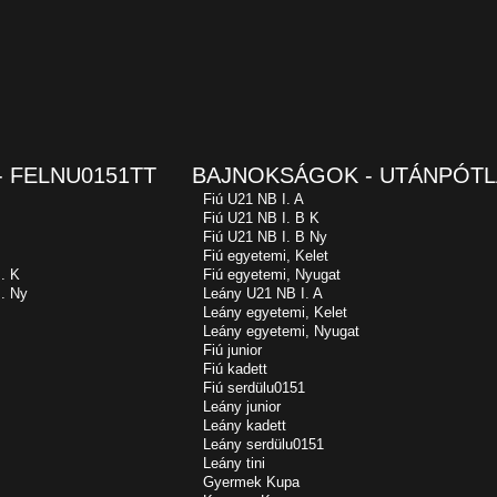
 FELNU0151TT
BAJNOKSÁGOK - UTÁNPÓTL
Fiú U21 NB I. A
Fiú U21 NB I. B K
Fiú U21 NB I. B Ny
Fiú egyetemi, Kelet
. K
Fiú egyetemi, Nyugat
. Ny
Leány U21 NB I. A
Leány egyetemi, Kelet
Leány egyetemi, Nyugat
Fiú junior
Fiú kadett
Fiú serdülu0151
Leány junior
Leány kadett
Leány serdülu0151
Leány tini
Gyermek Kupa