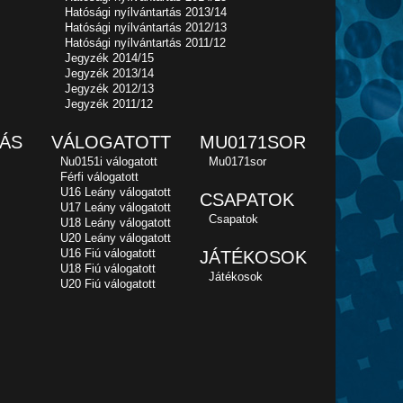
Hatósági nyílvántartás 2013/14
Hatósági nyílvántartás 2012/13
Hatósági nyílvántartás 2011/12
Jegyzék 2014/15
Jegyzék 2013/14
Jegyzék 2012/13
Jegyzék 2011/12
ÁS
VÁLOGATOTT
MU0171SOR
Nu0151i válogatott
Mu0171sor
Férfi válogatott
U16 Leány válogatott
CSAPATOK
U17 Leány válogatott
Csapatok
U18 Leány válogatott
U20 Leány válogatott
U16 Fiú válogatott
JÁTÉKOSOK
U18 Fiú válogatott
Játékosok
U20 Fiú válogatott