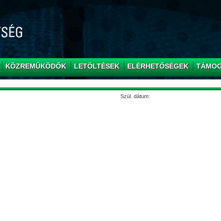
KÖZREMŰKÖDŐK
LETÖLTÉSEK
ELÉRHETŐSÉGEK
TÁMO
Szül. dátum: