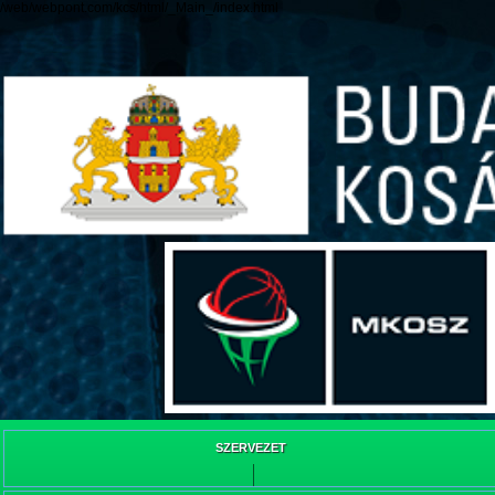
/web/webpont.com/kcs/html/_Main_/index.html
SZERVEZET