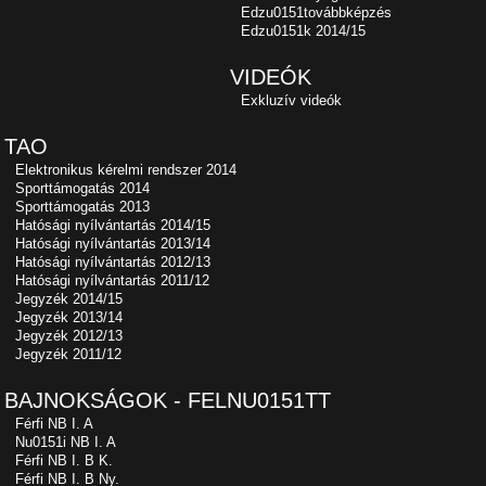
Edzu0151továbbképzés
Edzu0151k 2014/15
VIDEÓK
Exkluzív videók
TAO
Elektronikus kérelmi rendszer 2014
Sporttámogatás 2014
Sporttámogatás 2013
Hatósági nyílvántartás 2014/15
Hatósági nyílvántartás 2013/14
Hatósági nyílvántartás 2012/13
Hatósági nyílvántartás 2011/12
Jegyzék 2014/15
Jegyzék 2013/14
Jegyzék 2012/13
Jegyzék 2011/12
BAJNOKSÁGOK - FELNU0151TT
Férfi NB I. A
Nu0151i NB I. A
Férfi NB I. B K.
Férfi NB I. B Ny.