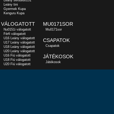
Leány serdülu0151
Leány tini
Gyermek Kupa
Kenguru Kupa
VÁLOGATOTT
MU0171SOR
Nu0151i válogatott
Mu0171sor
Férfi válogatott
U16 Leány válogatott
CSAPATOK
U17 Leány válogatott
Csapatok
U18 Leány válogatott
U20 Leány válogatott
U16 Fiú válogatott
JÁTÉKOSOK
U18 Fiú válogatott
Játékosok
U20 Fiú válogatott