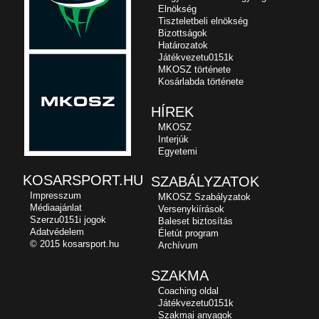
Elnökség
Tiszteletbeli elnökség
Bizottságok
Határozatok
Játékvezetu0151k
MKOSZ története
Kosárlabda története
HÍREK
MKOSZ
Interjúk
Egyetemi
KOSARSPORT.HU
SZABÁLYZATOK
Impresszum
MKOSZ Szabályzatok
Médiaajánlat
Versenykiírások
Szerzu0151i jogok
Baleset biztosítás
Adatvédelem
Életút program
© 2015 kosarsport.hu
Archívum
SZAKMA
Coaching oldal
Játékvezetu0151k
Szakmai anyagok