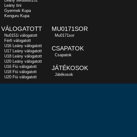
Leány serdülu0151
Leány tini
Gyermek Kupa
Kenguru Kupa
VÁLOGATOTT
MU0171SOR
Nu0151i válogatott
Mu0171sor
Férfi válogatott
U16 Leány válogatott
CSAPATOK
U17 Leány válogatott
Csapatok
U18 Leány válogatott
U20 Leány válogatott
U16 Fiú válogatott
JÁTÉKOSOK
U18 Fiú válogatott
Játékosok
U20 Fiú válogatott