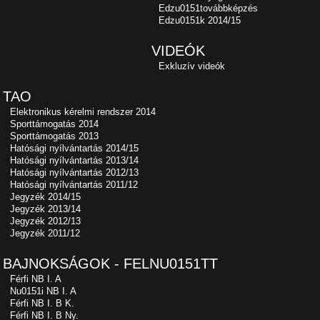
Edzu0151továbbképzés
Edzu0151k 2014/15
VIDEÓK
Exkluzív videók
TAO
Elektronikus kérelmi rendszer 2014
Sporttámogatás 2014
Sporttámogatás 2013
Hatósági nyílvántartás 2014/15
Hatósági nyílvántartás 2013/14
Hatósági nyílvántartás 2012/13
Hatósági nyílvántartás 2011/12
Jegyzék 2014/15
Jegyzék 2013/14
Jegyzék 2012/13
Jegyzék 2011/12
BAJNOKSÁGOK - FELNU0151TT
Férfi NB I. A
Nu0151i NB I. A
Férfi NB I. B K.
Férfi NB I. B Ny.