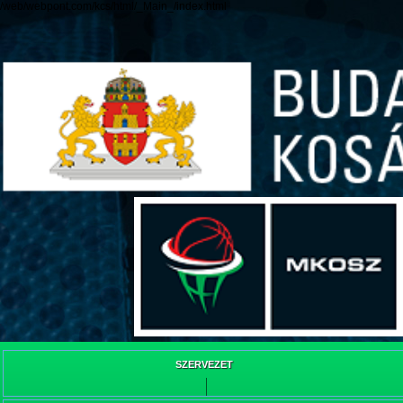
/web/webpont.com/kcs/html/_Main_/index.html
SZERVEZET