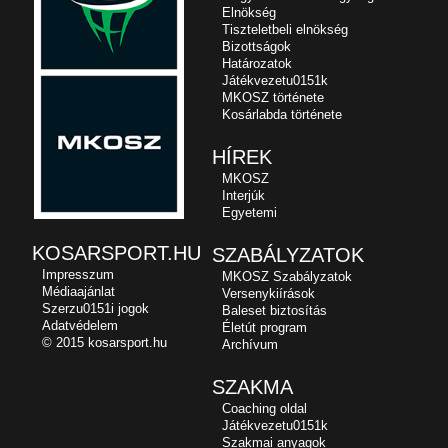
Elnökség
Tiszteletbeli elnökség
Bizottságok
Határozatok
Játékvezetu0151k
MKOSZ története
Kosárlabda története
HÍREK
MKOSZ
Interjúk
Egyetemi
KOSARSPORT.HU
SZABÁLYZATOK
Impresszum
MKOSZ Szabályzatok
Médiaajánlat
Versenykiírások
Szerzu0151i jogok
Baleset biztosítás
Adatvédelem
Életút program
© 2015 kosarsport.hu
Archívum
SZAKMA
Coaching oldal
Játékvezetu0151k
Szakmai anyagok