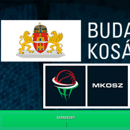
/web/webpont.com/kcs/html/_Main_/index.html
SZERVEZET