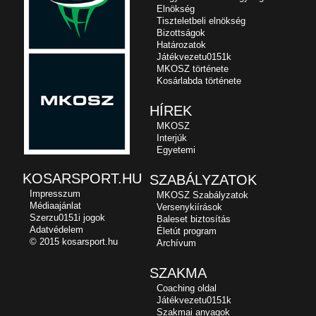
Elnökség
Tiszteletbeli elnökség
Bizottságok
Határozatok
Játékvezetu0151k
MKOSZ története
Kosárlabda története
HÍREK
MKOSZ
Interjúk
Egyetemi
KOSARSPORT.HU
SZABÁLYZATOK
Impresszum
MKOSZ Szabályzatok
Médiaajánlat
Versenykiírások
Szerzu0151i jogok
Baleset biztosítás
Adatvédelem
Életút program
© 2015 kosarsport.hu
Archívum
SZAKMA
Coaching oldal
Játékvezetu0151k
Szakmai anyagok