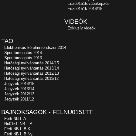
Edzu0151továbbképzés
Edzu0151k 2014/15
VIDEÓK
Exkluzív videók
TAO
Elektronikus kérelmi rendszer 2014
Sporttámogatás 2014
Sporttámogatás 2013
Hatósági nyílvántartás 2014/15
Hatósági nyílvántartás 2013/14
Hatósági nyílvántartás 2012/13
Hatósági nyílvántartás 2011/12
Jegyzék 2014/15
Jegyzék 2013/14
Jegyzék 2012/13
Jegyzék 2011/12
BAJNOKSÁGOK - FELNU0151TT
Férfi NB I. A
Nu0151i NB I. A
Férfi NB I. B K.
Férfi NB I. B Ny.