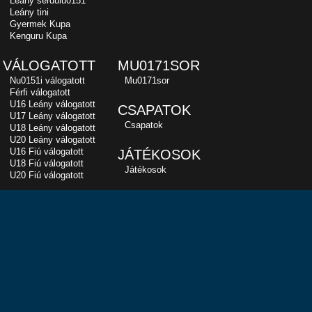
Leány serdülu0151
Leány tini
Gyermek Kupa
Kenguru Kupa
VÁLOGATOTT
MU0171SOR
Nu0151i válogatott
Mu0171sor
Férfi válogatott
U16 Leány válogatott
CSAPATOK
U17 Leány válogatott
Csapatok
U18 Leány válogatott
U20 Leány válogatott
U16 Fiú válogatott
JÁTÉKOSOK
U18 Fiú válogatott
Játékosok
U20 Fiú válogatott