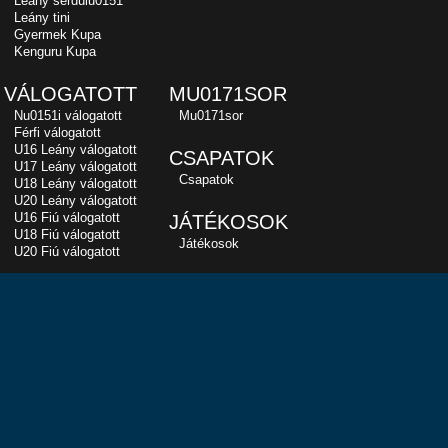
Leány serdülu0151
Leány tini
Gyermek Kupa
Kenguru Kupa
VÁLOGATOTT
MU0171SOR
Nu0151i válogatott
Mu0171sor
Férfi válogatott
U16 Leány válogatott
CSAPATOK
U17 Leány válogatott
Csapatok
U18 Leány válogatott
U20 Leány válogatott
U16 Fiú válogatott
JÁTÉKOSOK
U18 Fiú válogatott
Játékosok
U20 Fiú válogatott