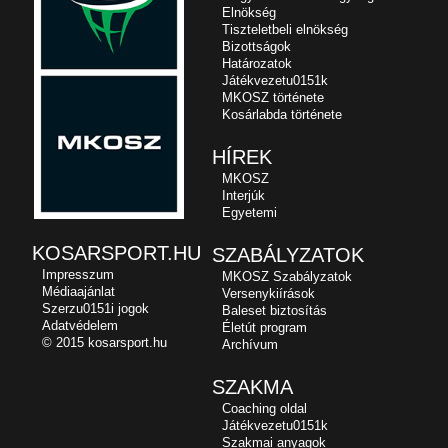
Elnökség
Tiszteletbeli elnökség
Bizottságok
Határozatok
Játékvezetu0151k
MKOSZ története
Kosárlabda története
HÍREK
MKOSZ
Interjúk
Egyetemi
KOSARSPORT.HU
SZABÁLYZATOK
Impresszum
MKOSZ Szabályzatok
Médiaajánlat
Versenykiírások
Szerzu0151i jogok
Baleset biztosítás
Adatvédelem
Életút program
© 2015 kosarsport.hu
Archívum
SZAKMA
Coaching oldal
Játékvezetu0151k
Szakmai anyagok