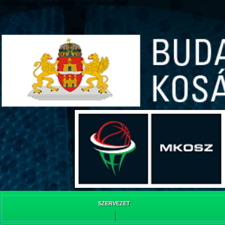
/web/webpont.com/kcs/html/_Main_/index.html
SZERVEZET