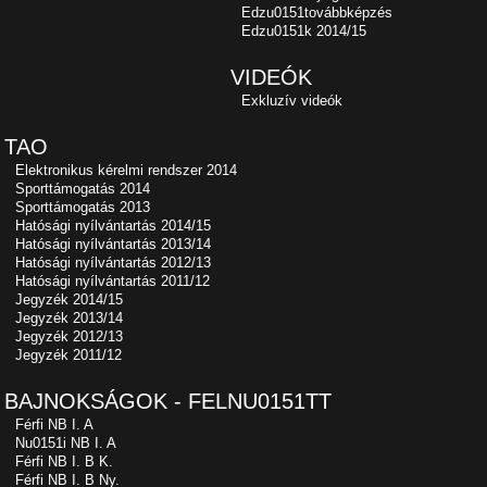
Edzu0151továbbképzés
Edzu0151k 2014/15
VIDEÓK
Exkluzív videók
TAO
Elektronikus kérelmi rendszer 2014
Sporttámogatás 2014
Sporttámogatás 2013
Hatósági nyílvántartás 2014/15
Hatósági nyílvántartás 2013/14
Hatósági nyílvántartás 2012/13
Hatósági nyílvántartás 2011/12
Jegyzék 2014/15
Jegyzék 2013/14
Jegyzék 2012/13
Jegyzék 2011/12
BAJNOKSÁGOK - FELNU0151TT
Férfi NB I. A
Nu0151i NB I. A
Férfi NB I. B K.
Férfi NB I. B Ny.