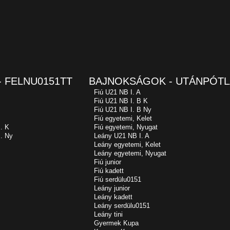
 FELNU0151TT
BAJNOKSÁGOK - UTÁNPÓTL
Fiú U21 NB I. A
Fiú U21 NB I. B K
Fiú U21 NB I. B Ny
Fiú egyetemi, Kelet
. K
Fiú egyetemi, Nyugat
. Ny
Leány U21 NB I. A
Leány egyetemi, Kelet
Leány egyetemi, Nyugat
Fiú junior
Fiú kadett
Fiú serdülu0151
Leány junior
Leány kadett
Leány serdülu0151
Leány tini
Gyermek Kupa