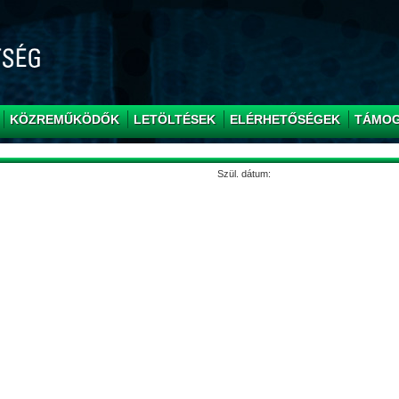
KÖZREMŰKÖDŐK
LETÖLTÉSEK
ELÉRHETŐSÉGEK
TÁMO
Szül. dátum: