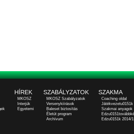
HÍREK
SZABÁLYZATOK
SZAKMA
MKOSZ
MKOSZ Szabályzatok
Coaching oldal
Interjúk
Versenykiírások
Játékvezetu0151k
gek
Egyetemi
Baleset biztosítás
Szakmai anyagok
Életút program
Edzu0151továbbk
Archívum
Edzu0151k 2014/1