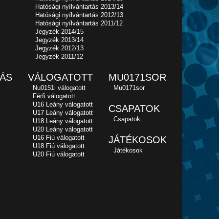
Hatósági nyílvántartás 2013/14
Hatósági nyílvántartás 2012/13
Hatósági nyílvántartás 2011/12
Jegyzék 2014/15
Jegyzék 2013/14
Jegyzék 2012/13
Jegyzék 2011/12
ÁS
VÁLOGATOTT
MU0171SOR
Nu0151i válogatott
Mu0171sor
Férfi válogatott
U16 Leány válogatott
CSAPATOK
U17 Leány válogatott
Csapatok
U18 Leány válogatott
U20 Leány válogatott
U16 Fiú válogatott
JÁTÉKOSOK
U18 Fiú válogatott
Játékosok
U20 Fiú válogatott