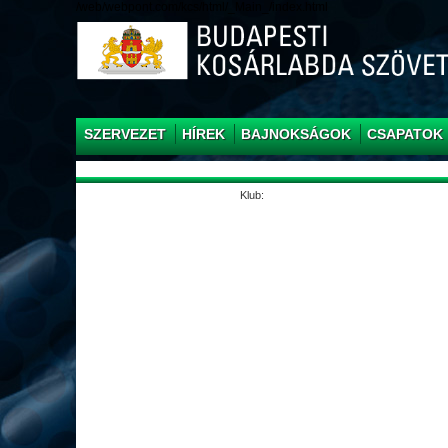
/web/webpont.com/kcs/html/_Main_/index.html
SZERVEZET
HÍREK
BAJNOKSÁGOK
CSAPATOK
Klub: