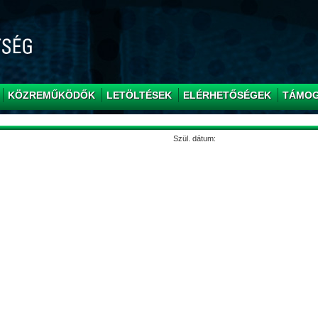
KÖZREMŰKÖDŐK
LETÖLTÉSEK
ELÉRHETŐSÉGEK
TÁMO
Szül. dátum: