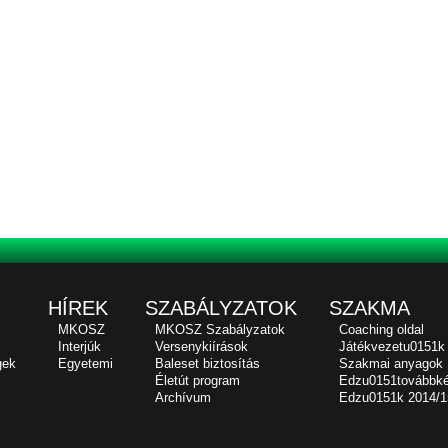
HÍREK
SZABÁLYZATOK
SZAKMA
MKOSZ
MKOSZ Szabályzatok
Coaching oldal
Interjúk
Versenykiírások
Játékvezetu0151k
gek
Egyetemi
Baleset biztosítás
Szakmai anyagok
Életút program
Edzu0151továbbk
Archívum
Edzu0151k 2014/1