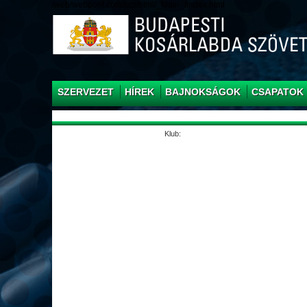
/web/webpont.com/kcs/html/_Main_/index.html
SZERVEZET
HÍREK
BAJNOKSÁGOK
CSAPATOK
Klub: