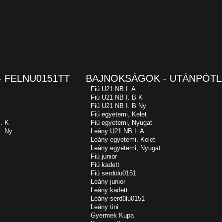
 FELNU0151TT
BAJNOKSÁGOK - UTÁNPÓTL
Fiú U21 NB I. A
Fiú U21 NB I. B K
Fiú U21 NB I. B Ny
Fiú egyetemi, Kelet
. K
Fiú egyetemi, Nyugat
. Ny
Leány U21 NB I. A
Leány egyetemi, Kelet
Leány egyetemi, Nyugat
Fiú junior
Fiú kadett
Fiú serdülu0151
Leány junior
Leány kadett
Leány serdülu0151
Leány tini
Gyermek Kupa