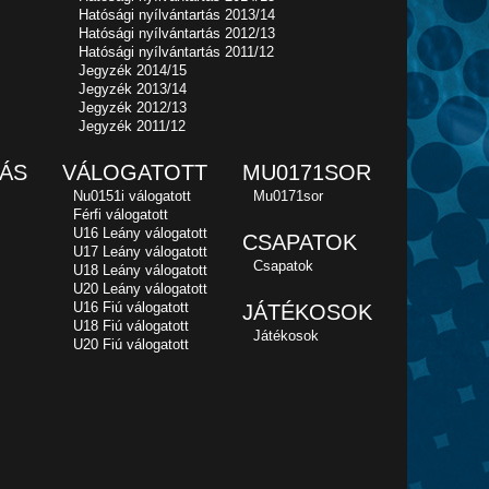
Hatósági nyílvántartás 2013/14
Hatósági nyílvántartás 2012/13
Hatósági nyílvántartás 2011/12
Jegyzék 2014/15
Jegyzék 2013/14
Jegyzék 2012/13
Jegyzék 2011/12
ÁS
VÁLOGATOTT
MU0171SOR
Nu0151i válogatott
Mu0171sor
Férfi válogatott
U16 Leány válogatott
CSAPATOK
U17 Leány válogatott
Csapatok
U18 Leány válogatott
U20 Leány válogatott
U16 Fiú válogatott
JÁTÉKOSOK
U18 Fiú válogatott
Játékosok
U20 Fiú válogatott