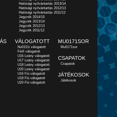
Hatósági nyílvántartás 2013/14
Hatósági nyílvántartás 2012/13
Hatósági nyílvántartás 2011/12
Jegyzék 2014/15
Jegyzék 2013/14
Jegyzék 2012/13
Jegyzék 2011/12
ÁS
VÁLOGATOTT
MU0171SOR
Nu0151i válogatott
Mu0171sor
Férfi válogatott
U16 Leány válogatott
CSAPATOK
U17 Leány válogatott
Csapatok
U18 Leány válogatott
U20 Leány válogatott
U16 Fiú válogatott
JÁTÉKOSOK
U18 Fiú válogatott
Játékosok
U20 Fiú válogatott