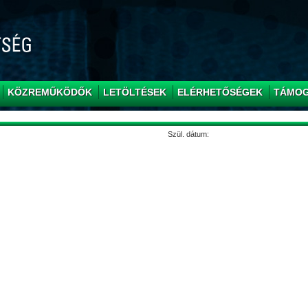
KÖZREMŰKÖDŐK
LETÖLTÉSEK
ELÉRHETŐSÉGEK
TÁMO
Szül. dátum: