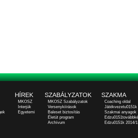
HÍREK
SZABÁLYZATOK
SZAKMA
MKOSZ
MKOSZ Szabályzatok
Coaching oldal
Interjúk
Versenykiírások
Játékvezetu0151k
gek
Egyetemi
Baleset biztosítás
Szakmai anyagok
Életút program
Edzu0151továbbk
Archívum
Edzu0151k 2014/1