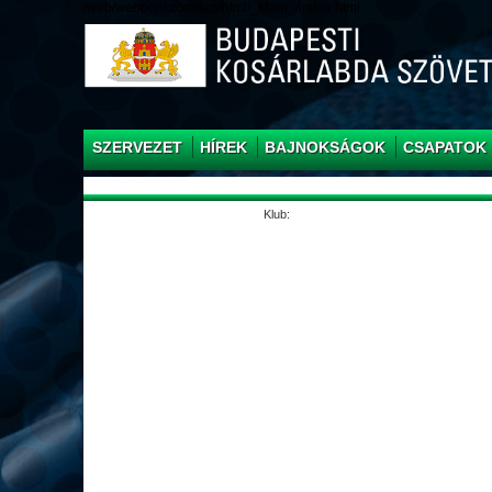
/web/webpont.com/kcs/html/_Main_/index.html
SZERVEZET
HÍREK
BAJNOKSÁGOK
CSAPATOK
Klub: