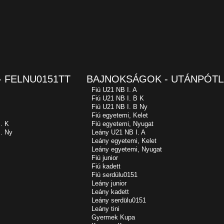
 FELNU0151TT
BAJNOKSÁGOK - UTÁNPÓTL
Fiú U21 NB I. A
Fiú U21 NB I. B K
Fiú U21 NB I. B Ny
Fiú egyetemi, Kelet
. K
Fiú egyetemi, Nyugat
. Ny
Leány U21 NB I. A
Leány egyetemi, Kelet
Leány egyetemi, Nyugat
Fiú junior
Fiú kadett
Fiú serdülu0151
Leány junior
Leány kadett
Leány serdülu0151
Leány tini
Gyermek Kupa