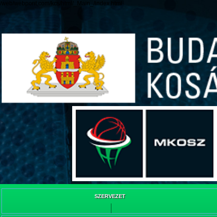
/web/webpont.com/kcs/html/_Main_/index.html
SZERVEZET