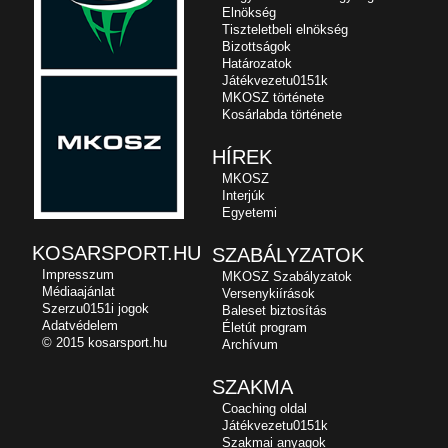
Elnökség
Tiszteletbeli elnökség
Bizottságok
Határozatok
Játékvezetu0151k
MKOSZ története
Kosárlabda története
HÍREK
MKOSZ
Interjúk
Egyetemi
KOSARSPORT.HU
SZABÁLYZATOK
Impresszum
MKOSZ Szabályzatok
Médiaajánlat
Versenykiírások
Szerzu0151i jogok
Baleset biztosítás
Adatvédelem
Életút program
© 2015 kosarsport.hu
Archívum
SZAKMA
Coaching oldal
Játékvezetu0151k
Szakmai anyagok