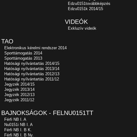
Edzu0151továbbképzés
Edzu0151k 2014/15
VIDEÓK
Exkluzív videók
TAO
Elektronikus kérelmi rendszer 2014
Sporttámogatás 2014
Sporttámogatás 2013
Hatósági nyílvántartás 2014/15
Hatósági nyílvántartás 2013/14
Hatósági nyílvántartás 2012/13
Hatósági nyílvántartás 2011/12
Jegyzék 2014/15
Jegyzék 2013/14
Jegyzék 2012/13
Jegyzék 2011/12
BAJNOKSÁGOK - FELNU0151TT
Férfi NB I. A
Nu0151i NB I. A
Férfi NB I. B K.
Férfi NB I. B Ny.