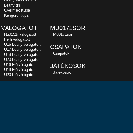
Leány serdülu0151
Leány tini
Gyermek Kupa
Kenguru Kupa
VÁLOGATOTT
MU0171SOR
Nu0151i válogatott
Mu0171sor
Férfi válogatott
U16 Leány válogatott
CSAPATOK
U17 Leány válogatott
Csapatok
U18 Leány válogatott
U20 Leány válogatott
U16 Fiú válogatott
JÁTÉKOSOK
U18 Fiú válogatott
Játékosok
U20 Fiú válogatott