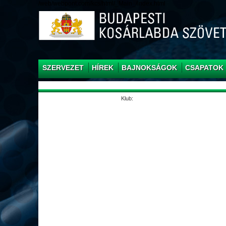
/web/webpont.com/kcs/html/_Main_/index.html
SZERVEZET
HÍREK
BAJNOKSÁGOK
CSAPATOK
Klub: