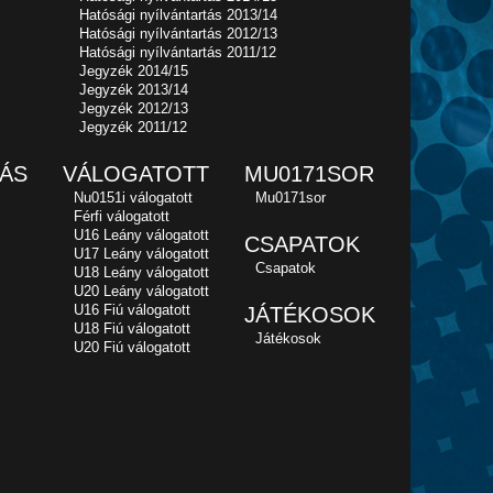
Hatósági nyílvántartás 2013/14
Hatósági nyílvántartás 2012/13
Hatósági nyílvántartás 2011/12
Jegyzék 2014/15
Jegyzék 2013/14
Jegyzék 2012/13
Jegyzék 2011/12
ÁS
VÁLOGATOTT
MU0171SOR
Nu0151i válogatott
Mu0171sor
Férfi válogatott
U16 Leány válogatott
CSAPATOK
U17 Leány válogatott
Csapatok
U18 Leány válogatott
U20 Leány válogatott
U16 Fiú válogatott
JÁTÉKOSOK
U18 Fiú válogatott
Játékosok
U20 Fiú válogatott