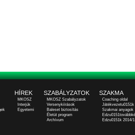
HÍREK
SZABÁLYZATOK
SZAKMA
MKOSZ
MKOSZ Szabályzatok
Coaching oldal
Interjúk
Versenykiírások
Játékvezetu0151k
gek
Egyetemi
Baleset biztosítás
Szakmai anyagok
Életút program
Edzu0151továbbk
Archívum
Edzu0151k 2014/1