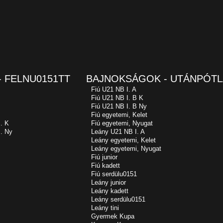
 FELNU0151TT
BAJNOKSÁGOK - UTÁNPÓTL
Fiú U21 NB I. A
Fiú U21 NB I. B K
Fiú U21 NB I. B Ny
Fiú egyetemi, Kelet
. K
Fiú egyetemi, Nyugat
. Ny
Leány U21 NB I. A
Leány egyetemi, Kelet
Leány egyetemi, Nyugat
Fiú junior
Fiú kadett
Fiú serdülu0151
Leány junior
Leány kadett
Leány serdülu0151
Leány tini
Gyermek Kupa