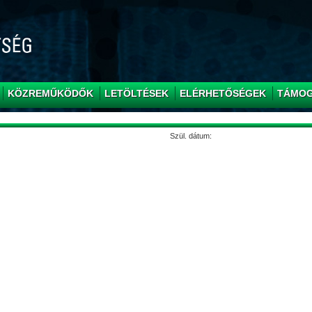
KÖZREMŰKÖDŐK
LETÖLTÉSEK
ELÉRHETŐSÉGEK
TÁMO
Szül. dátum: