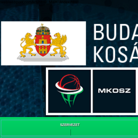
/web/webpont.com/kcs/html/_Main_/index.html
SZERVEZET