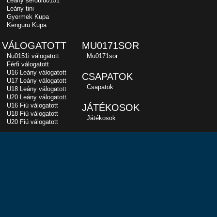
Leány serdülu0151
Leány tini
Gyermek Kupa
Kenguru Kupa
VÁLOGATOTT
MU0171SOR
Nu0151i válogatott
Mu0171sor
Férfi válogatott
U16 Leány válogatott
CSAPATOK
U17 Leány válogatott
Csapatok
U18 Leány válogatott
U20 Leány válogatott
U16 Fiú válogatott
JÁTÉKOSOK
U18 Fiú válogatott
Játékosok
U20 Fiú válogatott