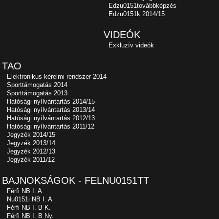
Edzu0151továbbképzés
Edzu0151k 2014/15
VIDEÓK
Exkluzív videók
TAO
Elektronikus kérelmi rendszer 2014
Sporttámogatás 2014
Sporttámogatás 2013
Hatósági nyílvántartás 2014/15
Hatósági nyílvántartás 2013/14
Hatósági nyílvántartás 2012/13
Hatósági nyílvántartás 2011/12
Jegyzék 2014/15
Jegyzék 2013/14
Jegyzék 2012/13
Jegyzék 2011/12
BAJNOKSÁGOK - FELNU0151TT
Férfi NB I. A
Nu0151i NB I. A
Férfi NB I. B K.
Férfi NB I. B Ny.