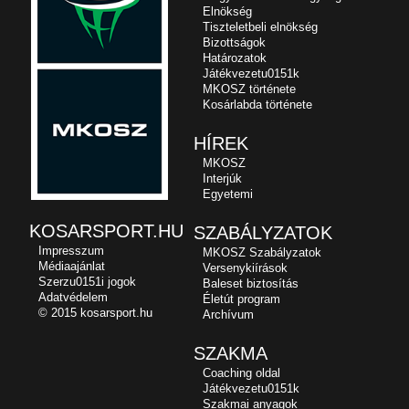
Elnökség
Tiszteletbeli elnökség
Bizottságok
Határozatok
Játékvezetu0151k
MKOSZ története
Kosárlabda története
HÍREK
MKOSZ
Interjúk
Egyetemi
KOSARSPORT.HU
SZABÁLYZATOK
Impresszum
MKOSZ Szabályzatok
Médiaajánlat
Versenykiírások
Szerzu0151i jogok
Baleset biztosítás
Adatvédelem
Életút program
© 2015 kosarsport.hu
Archívum
SZAKMA
Coaching oldal
Játékvezetu0151k
Szakmai anyagok