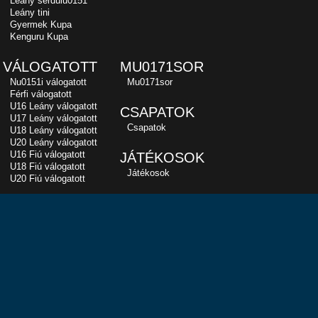
Leány serdülu0151
Leány tini
Gyermek Kupa
Kenguru Kupa
VÁLOGATOTT
MU0171SOR
Nu0151i válogatott
Mu0171sor
Férfi válogatott
U16 Leány válogatott
CSAPATOK
U17 Leány válogatott
Csapatok
U18 Leány válogatott
U20 Leány válogatott
U16 Fiú válogatott
JÁTÉKOSOK
U18 Fiú válogatott
Játékosok
U20 Fiú válogatott