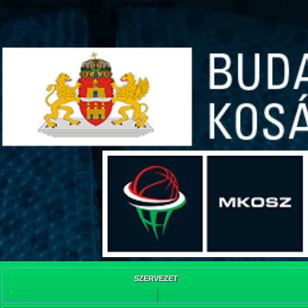
/web/webpont.com/kcs/html/_Main_/index.html
SZERVEZET