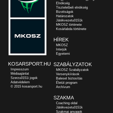
Elnökség
Tiszteletbeli elnökség
Bizottságok
Határozatok
Játékvezetu0151k
MKOSZ története
Kosárlabda története
HÍREK
MKOSZ
Interjúk
Egyetemi
KOSARSPORT.HU
SZABÁLYZATOK
Impresszum
MKOSZ Szabályzatok
Médiaajánlat
Versenykiírások
Szerzu0151i jogok
Baleset biztosítás
Adatvédelem
Életút program
© 2015 kosarsport.hu
Archívum
SZAKMA
Coaching oldal
Játékvezetu0151k
Szakmai anyagok