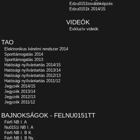
Edzu0151továbbképzés
Edzu0151k 2014/15
VIDEÓK
Exkluzív videók
TAO
Elektronikus kérelmi rendszer 2014
Sporttámogatás 2014
Sporttámogatás 2013
Hatósági nyílvántartás 2014/15
Hatósági nyílvántartás 2013/14
Hatósági nyílvántartás 2012/13
Hatósági nyílvántartás 2011/12
Jegyzék 2014/15
Jegyzék 2013/14
Jegyzék 2012/13
Jegyzék 2011/12
BAJNOKSÁGOK - FELNU0151TT
Férfi NB I. A
Nu0151i NB I. A
Férfi NB I. B K.
Férfi NB I. B Ny.