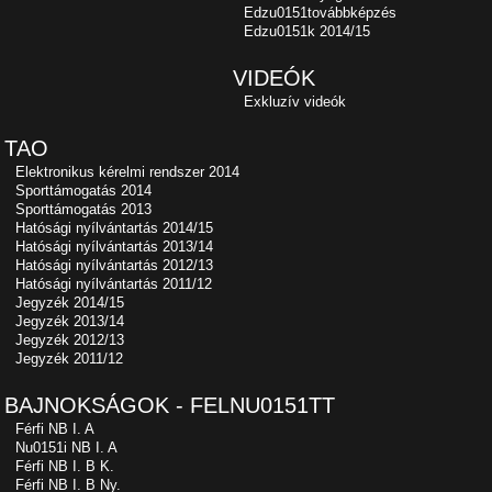
Edzu0151továbbképzés
Edzu0151k 2014/15
VIDEÓK
Exkluzív videók
TAO
Elektronikus kérelmi rendszer 2014
Sporttámogatás 2014
Sporttámogatás 2013
Hatósági nyílvántartás 2014/15
Hatósági nyílvántartás 2013/14
Hatósági nyílvántartás 2012/13
Hatósági nyílvántartás 2011/12
Jegyzék 2014/15
Jegyzék 2013/14
Jegyzék 2012/13
Jegyzék 2011/12
BAJNOKSÁGOK - FELNU0151TT
Férfi NB I. A
Nu0151i NB I. A
Férfi NB I. B K.
Férfi NB I. B Ny.