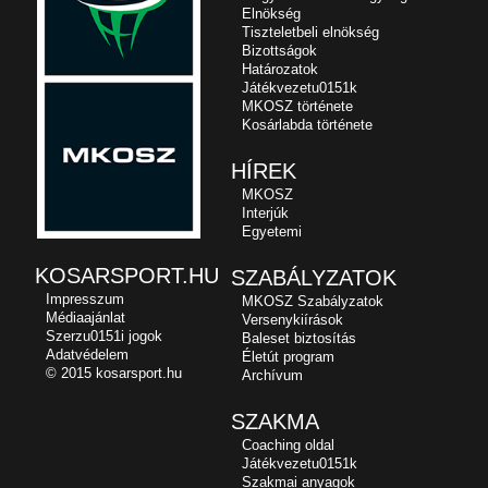
Elnökség
Tiszteletbeli elnökség
Bizottságok
Határozatok
Játékvezetu0151k
MKOSZ története
Kosárlabda története
HÍREK
MKOSZ
Interjúk
Egyetemi
KOSARSPORT.HU
SZABÁLYZATOK
Impresszum
MKOSZ Szabályzatok
Médiaajánlat
Versenykiírások
Szerzu0151i jogok
Baleset biztosítás
Adatvédelem
Életút program
© 2015 kosarsport.hu
Archívum
SZAKMA
Coaching oldal
Játékvezetu0151k
Szakmai anyagok