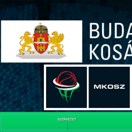
/web/webpont.com/kcs/html/_Main_/index.html
SZERVEZET