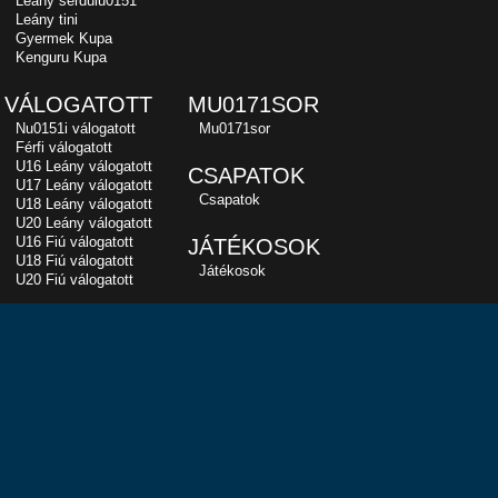
Leány serdülu0151
Leány tini
Gyermek Kupa
Kenguru Kupa
VÁLOGATOTT
MU0171SOR
Nu0151i válogatott
Mu0171sor
Férfi válogatott
U16 Leány válogatott
CSAPATOK
U17 Leány válogatott
Csapatok
U18 Leány válogatott
U20 Leány válogatott
U16 Fiú válogatott
JÁTÉKOSOK
U18 Fiú válogatott
Játékosok
U20 Fiú válogatott