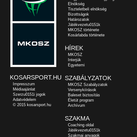
Elnökség
Tiszteletbeli elnökség
Bizottságok
Határozatok
Játékvezetu0151k
MKOSZ története
Kosárlabda története
HÍREK
MKOSZ
Interjúk
Egyetemi
KOSARSPORT.HU
SZABÁLYZATOK
Impresszum
MKOSZ Szabályzatok
Médiaajánlat
Versenykiírások
Szerzu0151i jogok
Baleset biztosítás
Adatvédelem
Életút program
© 2015 kosarsport.hu
Archívum
SZAKMA
Coaching oldal
Játékvezetu0151k
Szakmai anyagok