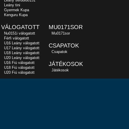
Leány serdülu0151
Leány tini
Gyermek Kupa
Kenguru Kupa
VÁLOGATOTT
MU0171SOR
Nu0151i válogatott
Mu0171sor
Férfi válogatott
U16 Leány válogatott
CSAPATOK
U17 Leány válogatott
Csapatok
U18 Leány válogatott
U20 Leány válogatott
U16 Fiú válogatott
JÁTÉKOSOK
U18 Fiú válogatott
Játékosok
U20 Fiú válogatott