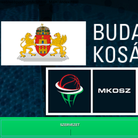
/web/webpont.com/kcs/html/_Main_/index.html
SZERVEZET