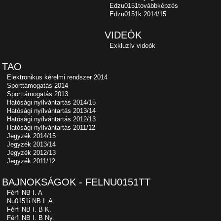
Edzu0151továbbképzés
Edzu0151k 2014/15
VIDEÓK
Exkluzív videók
TAO
Elektronikus kérelmi rendszer 2014
Sporttámogatás 2014
Sporttámogatás 2013
Hatósági nyílvántartás 2014/15
Hatósági nyílvántartás 2013/14
Hatósági nyílvántartás 2012/13
Hatósági nyílvántartás 2011/12
Jegyzék 2014/15
Jegyzék 2013/14
Jegyzék 2012/13
Jegyzék 2011/12
BAJNOKSÁGOK - FELNU0151TT
Férfi NB I. A
Nu0151i NB I. A
Férfi NB I. B K.
Férfi NB I. B Ny.